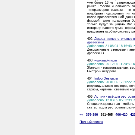
уже более 13 лет, занимающа
рынке России и ближнего з
типоразмеров жалюзи, что 
подобрать подходящий тип ж
более привлекательной данны
фирмой также пользуются бо
только будут защищать Вас 
интерьер вашего дома, офиса
предлагает особую систему ра
402.
Декоративные стеновые па
древесины
Добавлено: 31.08.04 18:16:43,
Декоративные стеновые пане
древесины
403.
www.naokno.ru
Добавлено: 25.12.05 11:24:50,
Жалюзи - горизонтальные, вер
Быстро и недорого
404.
IndoorDesign.ru
Добавлено: 20.01.06 17:30:22,
индивидуальные постеры, печ
стразы, картины, световые ко
405.
Астинн - всё для рестора
Добавлено: 12.03.05 05:33:39,
Специализированная мебел
скатерти для ресторанов разл
<<
376-390
391-405
406-420
42
Полный список