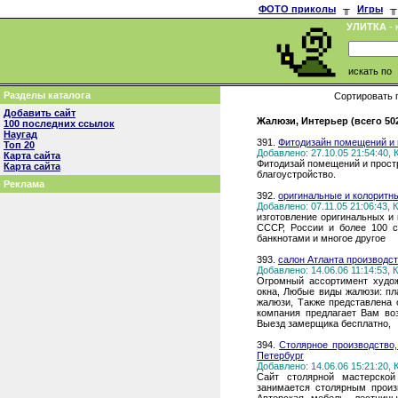
ФОТО приколы
╥
Игры
╥
УЛИТКА
- 
искать по
Разделы каталога
Сортировать 
Добавить сайт
Жалюзи, Интерьер (всего 50
100 последних ссылок
Наугад
391.
Фитодизайн помещений и 
Топ 20
Добавлено: 27.10.05 21:54:40,
Карта сайта
Фитодизай помещений и прост
Карта сайта
благоустройство.
Реклама
392.
оригинальные и колоритны
Добавлено: 07.11.05 21:06:43,
изготовление оригинальных и
СССР, России и более 100 с
банкнотами и многое другое
393.
салон Атланта производс
Добавлено: 14.06.06 11:14:53,
Огромный ассортимент худо
окна, Любые виды жалюзи: пл
жалюзи, Также представлена
компания предлагает Вам во
Выезд замерщика бесплатно,
394.
Столярное производство,
Петербург
Добавлено: 14.06.06 15:21:20,
Сайт столярной мастерской
занимается столярным произ