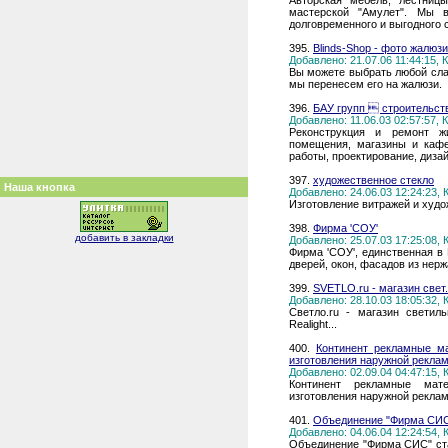
Авторская мебель, лестниц
мастерской "Амулет". Мы 
долговременного и выгодного 
395.
Blinds-Shop - фото жалюз
Добавлено: 21.07.06 11:44:15,
Вы можете выбрать любой сла
мы перенесем его на жалюзи.
396.
БАУ групп  строительст
Добавлено: 11.06.03 02:57:57,
Реконструкция и ремонт 
помещения, магазины и кафе 
работы, проектирование, диза
397.
художественное стекло
Наша кнопка
Добавлено: 24.06.03 12:24:23,
Изготовление витражей и худо
398.
Фирма 'СОУ'
добавить в закладки
Добавлено: 25.07.03 17:25:08,
Фирма 'СОУ', единственная в
дверей, окон, фасадов из нер
399.
SVETLO.ru - магазин свет
Добавлено: 28.10.03 18:05:32,
Светло.ru - магазин светил
Realight...
400.
Континент рекламные м
изготовления наружной рекла
Добавлено: 02.09.04 04:47:15,
Континент рекламные мат
изготовления наружной рекла
401.
Объединение "Фирма СИ
Добавлено: 04.06.04 12:24:54,
Объединение "Фирма СИС" ст