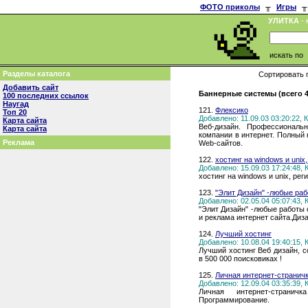
ФОТО приколы
╥
Игры
╥
УЛИТКА
- 
искать по
Разделы каталога
Сортировать 
Добавить сайт
Баннерные системы (всего 4
100 последних ссылок
Наугад
121.
Флексико
Топ 20
Добавлено: 11.09.03 03:20:22,
Карта сайта
Веб-дизайн. Профессиональн
Карта сайта
компании в интернет. Полный 
Реклама
Web-сайтов.
122.
хостинг на windows и unix
Добавлено: 15.09.03 17:24:48,
хостинг на windows и unix, ре
123.
"Элит Дизайн" -любые раб
Добавлено: 02.05.04 05:07:43,
"Элит Дизайн" -любые работы 
и реклама интернет сайта.Диз
124.
Лучший хостинг
Добавлено: 10.08.04 19:40:15,
Лучший хостинг Веб дизайн, с
в 500 000 поисковиках !
125.
Личная интернет-странич
Добавлено: 12.09.04 03:35:39,
Личная интернет-странич
Программирование.