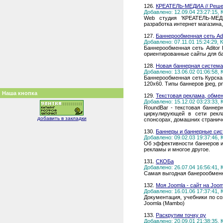
126.
КРЕАТЕЛЬ-МЕДИА // Решен
Добавлено: 12.09.04 23:27:15,
Web студия 'КРЕАТЕЛЬ-МЕДИ
разработка интернет магазина
127.
Баннерообменная сеть Adi
Добавлено: 07.11.01 15:24:29,
Баннерообменная сеть Aditor
ориентированные сайты для б
128.
Новая баннерная система
Добавлено: 13.06.02 01:06:58,
Баннерообменная сеть Курска 
120x60. Типы баннеров jpeg, pn
Наша кнопка
129.
Текстовая реклама, обме
Добавлено: 15.12.02 03:23:33,
RoundBar - текстовая баннер
циркулирующей в сети рекл
добавить в закладки
спонсорах, домашних странич
130.
Баннеры и баннерные сис
Добавлено: 09.02.03 19:37:46,
Об эффективности баннеров и
рекламы и многое другое.
131.
СКОБа
Добавлено: 26.07.04 16:56:41,
Самая выгодная банерообменна
132.
Моя Joomla - сайт на Joom
Добавлено: 16.01.06 17:37:41,
Документация, учебники по с
Joomla (Mambo)
133.
Раскрутим точку ру
Добавлено: 20.09.01 21:38:35,