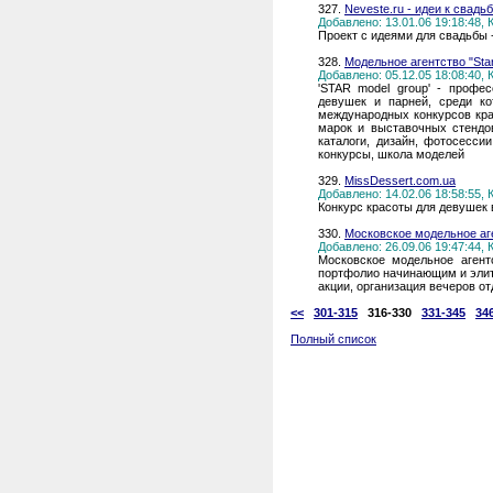
327.
Neveste.ru - идеи к свадь
Добавлено: 13.01.06 19:18:48,
Проект с идеями для свадьбы 
328.
Модельное агентство "Star
Добавлено: 05.12.05 18:08:40,
'STAR model group' - профе
девушек и парней, среди к
международных конкурсов кра
марок и выставочных стендо
каталоги, дизайн, фотосесс
конкурсы, школа моделей
329.
MissDessert.com.ua
Добавлено: 14.02.06 18:58:55,
Конкурс красоты для девушек в
330.
Московское модельное аг
Добавлено: 26.09.06 19:47:44,
Московское модельное агент
портфолио начинающим и эли
акции, организация вечеров от
<<
301-315
316-330
331-345
34
Полный список