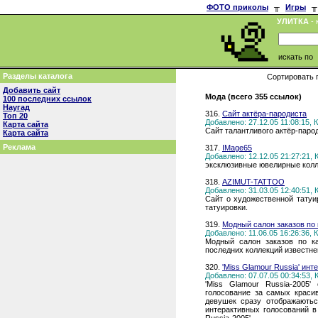
ФОТО приколы
╥
Игры
╥
УЛИТКА
- 
искать по
Разделы каталога
Сортировать 
Добавить сайт
Мода (всего 355 ссылок)
100 последних ссылок
Наугад
316.
Сайт актёра-пародиста
Топ 20
Добавлено: 27.12.05 11:08:15,
Карта сайта
Сайт талантливого актёр-паро
Карта сайта
Реклама
317.
IMage65
Добавлено: 12.12.05 21:27:21,
эксклюзивные ювелирные кол
318.
AZIMUT-TATTOO
Добавлено: 31.03.05 12:40:51,
Сайт о художественной татуи
татуировки.
319.
Модный салон заказов по
Добавлено: 11.06.05 16:26:36,
Модный салон заказов по к
последних коллекций известн
320.
'Miss Glamour Russia' ин
Добавлено: 07.07.05 00:34:53,
'Miss Glamour Russia-2005'
голосование за самых краси
девушек сразу отображаютьс
интерактивных голосований в