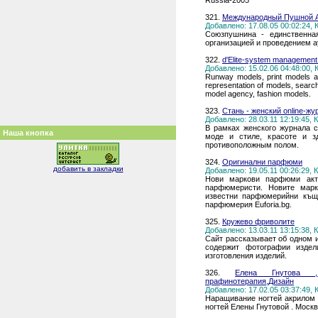
Russia-2005'
321.
Международный Пушной А
Добавлено: 17.08.05 00:02:24,
Союзпушнина - единственна
организацией и проведением а
322.
d'Elite-system management
Добавлено: 15.02.06 04:48:00,
Runway models, print models an
representation of models, searc
model agency, fashion models.
323.
Стань - женский online-жу
Добавлено: 28.03.11 12:19:45,
В рамках женского журнала 
Наша кнопка
моде и стиле, красоте и з
противоположным полом.
324.
Оригинални парфюми
добавить в закладки
Добавлено: 19.05.11 00:26:29,
Нови маркови парфюми акту
парфюмеристи. Новите марк
известни парфюмерийни къщ
парфюмерия Euforia.bg.
325.
Кружево фриволите
Добавлено: 13.03.11 13:15:38,
Сайт рассказывает об одном и
содержит фотографии издел
изготовления изделий.
326.
Елена Гнутова ,
прафинотерапия,Дизайн
Добавлено: 17.02.05 03:37:49,
Наращивание ногтей акрилом ,
ногтей Елены Гнутовой . Моск