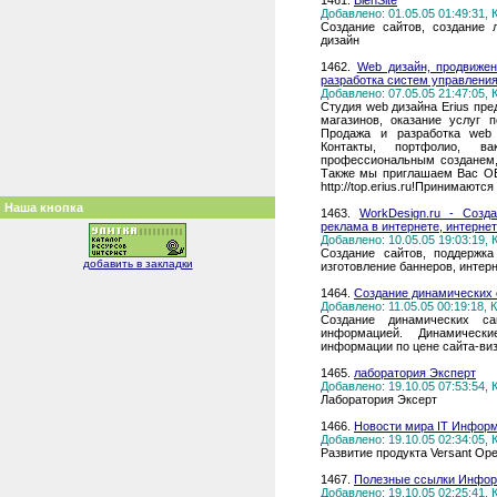
1461.
BienSite
Добавлено: 01.05.05 01:49:31,
Создание сайтов, создание 
дизайн
1462.
Web дизайн, продвижен
разработка систем управления 
Добавлено: 07.05.05 21:47:05,
Студия web дизайна Erius пре
магазинов, оказание услуг 
Продажа и разработка web
Контакты, портфолио, ва
профессиональным созданем, 
Также мы приглашаем Вас О
http://top.erius.ru!Принимают
Наша кнопка
1463.
WorkDesign.ru - Созд
реклама в интернете, интернет
Добавлено: 10.05.05 19:03:19,
Создание сайтов, поддержка
добавить в закладки
изготовление баннеров, интерне
1464.
Создание динамических с
Добавлено: 11.05.05 00:19:18,
Создание динамических с
информацией. Динамическ
информации по цене сайта-виз
1465.
лаборатория Эксперт
Добавлено: 19.10.05 07:53:54,
Лаборатория Эксерт
1466.
Новости мира IT Инфор
Добавлено: 19.10.05 02:34:05,
Развитие продукта Versant Ope
1467.
Полезные ссылки Инфор
Добавлено: 19.10.05 02:25:41,