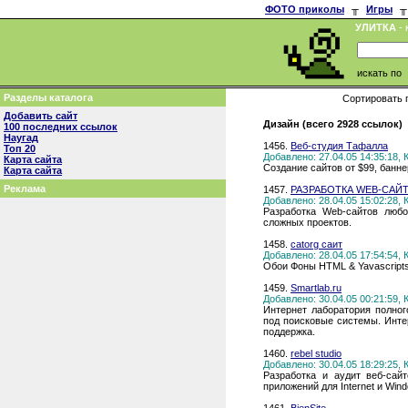
ФОТО приколы
╥
Игры
╥
УЛИТКА
- 
искать по
Разделы каталога
Сортировать 
Добавить сайт
Дизайн (всего 2928 ссылок)
100 последних ссылок
Наугад
1456.
Веб-студия Тафалла
Топ 20
Добавлено: 27.04.05 14:35:18,
Карта сайта
Создание сайтов от $99, банне
Карта сайта
Реклама
1457.
РАЗРАБОТКА WEB-САЙ
Добавлено: 28.04.05 15:02:28,
Разработка Web-сайтов любо
сложных проектов.
1458.
catorg саит
Добавлено: 28.04.05 17:54:54,
Обои Фоны HTML & Yavascripts
1459.
Smartlab.ru
Добавлено: 30.04.05 00:21:59,
Интернет лаборатория полног
под поисковые системы. Инте
поддержка.
1460.
rebel studio
Добавлено: 30.04.05 18:29:25,
Разработка и аудит веб-сай
приложений для Internet и Win