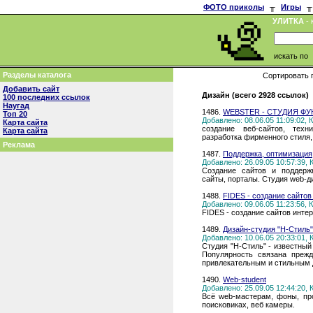
ФОТО приколы
╥
Игры
╥
УЛИТКА
- 
искать по
Разделы каталога
Сортировать 
Добавить сайт
Дизайн (всего 2928 ссылок)
100 последних ссылок
Наугад
1486.
WEBSTER - СТУДИЯ Ф
Топ 20
Добавлено: 08.06.05 11:09:02,
Карта сайта
создание веб-сайтов, техн
Карта сайта
разработка фирменного стиля,
Реклама
1487.
Поддержка, оптимизация,
Добавлено: 26.09.05 10:57:39,
Создание сайтов и поддержк
сайты, порталы. Студия web-д
1488.
FIDES - создание сайтов
Добавлено: 09.06.05 11:23:56,
FIDES - создание сайтов интер
1489.
Дизайн-студия "Н-Стиль"
Добавлено: 10.06.05 20:33:01,
Студия "Н-Стиль" - известный
Популярность связана преж
привлекательным и стильным д
1490.
Web-student
Добавлено: 25.09.05 12:44:20,
Всё web-мастерам, фоны, про
поисковиках, веб камеры.