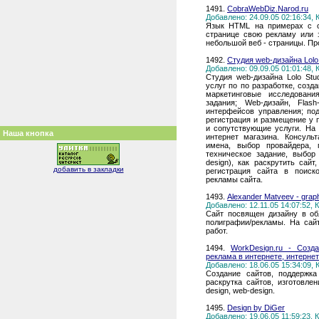
1491.
CobraWebDiz.Narod.ru
Добавлено: 24.09.05 02:16:34,
Язык HTML на примерах с о
странице свою рекламу или 
небольшой веб - страницы. Пр
1492.
Студия web-дизайна Lolo 
Добавлено: 09.09.05 01:01:48,
Студия web-дизайна Lolo St
услуг по по разработке, соз
маркетинговые исследования
задания; Web-дизайн, Flas
интерфейсов управления; под
регистрация и размещение у 
и сопутствующие услуги. На 
Наша кнопка
интернет магазина. Консул
имена, выбор провайдера, 
техническое задание, выбор
design), как раскрутить сай
добавить в закладки
регистрация сайта в поиск
рекламы сайта.
1493.
Alexander Matveev - graph
Добавлено: 12.11.05 14:07:52,
Сайт посвящен дизайну в обл
полиграфии/рекламы. На сай
работ.
1494.
WorkDesign.ru - Созд
реклама в интернете, интернет
Добавлено: 18.06.05 15:34:09,
Создание сайтов, поддержка
раскрутка сайтов, изготовлен
design, web-design.
1495.
Design by DiGer
Добавлено: 19.06.05 11:59:23,