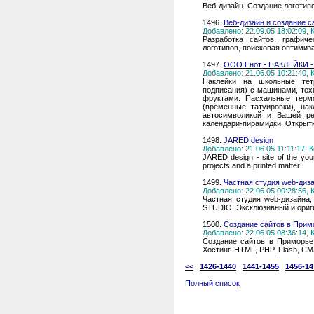
Веб-дизайн. Создание логотип
1496.
Веб-дизайн и создание с
Добавлено: 22.09.05 18:02:09,
Разработка сайтов, графич
логотипов, поисковая оптимиза
1497.
ООО Енот - НАКЛЕЙКИ - Т
Добавлено: 21.06.05 10:21:40,
Наклейки на школьные тет
подписания) с машинами, тех
фруктами. Пасхальные термо
(временные татуировки), нак
автосимволикой и Вашей ре
календари-пирамидки. Открытк
1498.
JARED design
Добавлено: 21.06.05 11:11:17,
JARED design - site of the young
projects and a printed matter.
1499.
Частная студия web-диз
Добавлено: 22.06.05 00:28:56,
Частная студия web-дизайна,
STUDIO. Эксклюзивный и ориг
1500.
Создание сайтов в Примо
Добавлено: 22.06.05 08:36:14,
Создание сайтов в Приморье 
Хостинг. HTML, PHP, Flash, C
<<
1426-1440
1441-1455
1456-14
Полный список