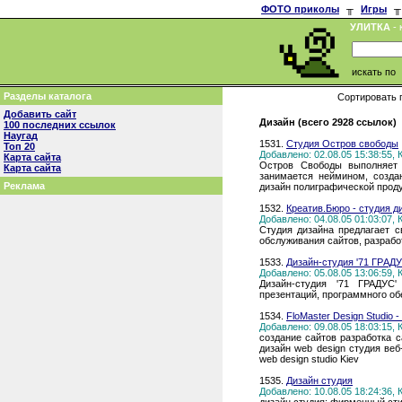
ФОТО приколы
╥
Игры
╥
УЛИТКА
- 
искать по
Разделы каталога
Сортировать 
Добавить сайт
Дизайн (всего 2928 ссылок)
100 последних ссылок
Наугад
1531.
Студия Остров cвободы
Топ 20
Добавлено: 02.08.05 15:38:55,
Карта сайта
Остров Свободы выполняет р
Карта сайта
занимается неймином, создан
Реклама
дизайн полиграфической проду
1532.
Креатив.Бюро - студия д
Добавлено: 04.08.05 01:03:07,
Студия дизайна предлагает с
обслуживания сайтов, разрабо
1533.
Дизайн-студия '71 ГРAДУ
Добавлено: 05.08.05 13:06:59,
Дизайн-студия '71 ГРАДУС'
презентаций, программного об
1534.
FloMaster Design Studio 
Добавлено: 09.08.05 18:03:15,
создание сайтов разработка с
дизайн web design студия веб-д
web design studio Kiev
1535.
Дизайн студия
Добавлено: 10.08.05 18:24:36,