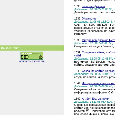
дизайн студия: фирменный сти
1536.
агенство Дизайна
Добавлено: 10.08.05 21:06:33,
Дизайн рекламных щитов маке
1537.
Disaina.net
Добавлено: 11.08.05 18:50:43,
САЙТ ЗА $20? ЛЕГКО!!! Изг
персональных страничек, инфо
удобного использования сай
Интернет.
1538.
Студия веб-дизайна Бит
Добавлено: 12.08.05 05:08:50,
Создание сайтов для бизнеса,
Наша кнопка
1539.
Создание сайтов, шаблон
сайт!
Добавлено: 12.08.05 12:48:54,
добавить в закладки
Веб студия Sid Design - созд
сайтов, создание системы упр
1540.
Создание сайтов на зака
Добавлено: 19.08.05 10:04:11,
создание сайтов на заказ. раз
1541.
Интерактивное агентств
Добавлено: 20.08.05 09:37:45,
Создание сайтов, оптимизация
информация, портфолио. Сайт 'В
1542.
Art Soft Екатеринбург
Добавлено: 14.11.05 08:48:00,
Основные направления нашей
сайтов и их техническая подд
роликов  Поисковая оптими
процессов фирм с помощью 