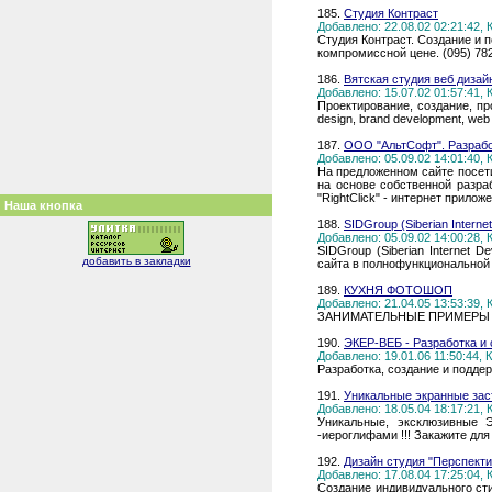
185.
Студия Контраст
Добавлено: 22.08.02 02:21:42,
Студия Контраст. Создание и 
компромиссной цене. (095) 78
186.
Вятская студия веб дизай
Добавлено: 15.07.02 01:57:41,
Проектирование, создание, пр
design, brand development, web 
187.
ООО "АльтСофт". Разработк
Добавлено: 05.09.02 14:01:40,
На предложенном сайте посет
на основе собственной разра
"RightClick" - интернет прилож
Наша кнопка
188.
SIDGroup (Siberian Intern
Добавлено: 05.09.02 14:00:28,
SIDGroup (Siberian Internet 
добавить в закладки
сайта в полнофункциональной
189.
КУХНЯ ФОТОШОП
Добавлено: 21.04.05 13:53:39,
ЗАНИМАТЕЛЬНЫЕ ПРИМЕРЫ 
190.
ЭКЕР-ВЕБ - Разработка и 
Добавлено: 19.01.06 11:50:44,
Разработка, создание и поддер
191.
Уникальные экранные зас
Добавлено: 18.05.04 18:17:21,
Уникальные, эксклюзивные 
-иероглифами !!! Закажите дл
192.
Дизайн студия "Перспекти
Добавлено: 17.08.04 17:25:04,
Создание индивидуального сти