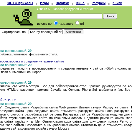
ФОТО приколы
╥
Игры
╥
Напитки
╥
Кино
╥
Ресурсы
╥
Книги
УЛИТКА
- каталог ресурсов интернет
искать по
названию
url
Сортировать по:
 Кол-во посещений:
29
работка логотипов, фирменного стиля.
 проектировка и создание интернет- сайтов
 Кол-во посещений:
29
едлагает услуги в проектировании и создании интернет- сайтов лббой сложности о
flash анимации и баннеров.
 Кол-во посещений:
29
начинающего Web-мастера. Все для сайтостроительства: Краткие руководства по Ad
акже HTML-справочник примеры JavaScript, Основы Php и Sql, шаблоны и faq. Все
ИЙ СТИЛЬ"
 Кол-во посещений:
29
ь": Создание сайта Разработка сайта Web дизайн Дизайн студия Раскрутка сайта П
 создание сайта цена создание сайта стоимость раскрутка сайта цена раскрутка
йтов стоимость разработка сайтов цена Раскрутка сайтов Разработка модулей для 
йтов Улучшение поиска сайта по ключевым словам Поднятие рейтинга сайта Уве
ка сайта yandex и rambler Оптимизация кода сайта для улучшения поиска Регист
ка flash сайтов Разработка анимированных сайтов стоимость цена стоимость созда
оздание сайта компания дизайн студия Москва