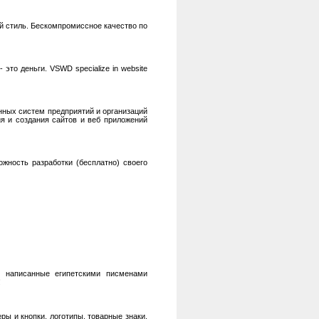
й стиль. Бескомпромиссное качество по
это деньги. VSWD specialize in website
ных систем предприятий и организаций
ия и создания сайтов и веб приложений
ожность разработки (бесплатно) своего
, написанные египетскими писменами
!
ры и кнопки, логотипы, товарные знаки,