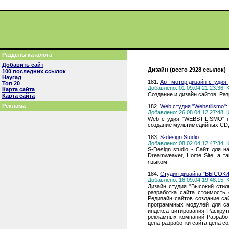
Разделы каталога
Добавить сайт
Дизайн (всего 2928 ссылок)
100 последних ссылок
Наугад
181.
Арт-мотор дизайн-студия.
Топ 20
Добавлено: 01.09.04 21:23:36,
Карта сайта
Создание и дизайн сайтов. Раз
Карта сайта
Реклама
182.
Web студия "Webstilismo":
Добавлено: 26.08.04 12:27:48,
Web студия "WEBSTILISMO" пр
создание мультимедийных CD, 
183.
S-design Studio
Добавлено: 08.02.04 12:47:34,
S-Design studio - Сайт для 
Dreamweaver, Home Site, а т
языком.
184.
Студия дизайна "ВЫСОК
Добавлено: 16.09.04 19:48:15,
Дизайн студия "Высокий стил
разработка сайта стоимость
Редизайн сайтов создание са
программных модулей для са
индекса цитирования Раскрут
рекламных компаний Разработ
цена разработки сайта цена с