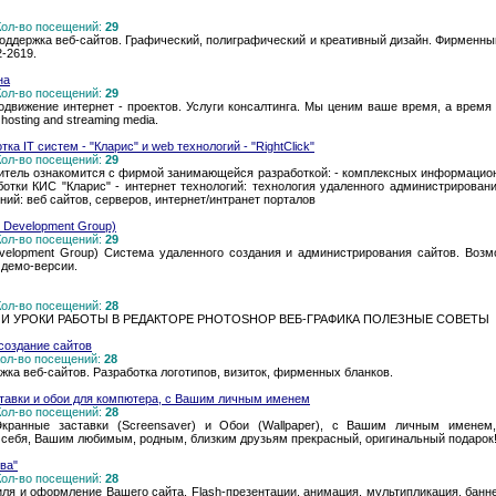
 Кол-во посещений:
29
поддержка веб-сайтов. Графический, полиграфический и креативный дизайн. Фирменны
2-2619.
на
 Кол-во посещений:
29
одвижение интернет - проектов. Услуги консалтинга. Мы ценим ваше время, а время - 
hosting and streaming media.
а IT систем - "Кларис" и web технологий - "RightClick"
 Кол-во посещений:
29
итель ознакомится с фирмой занимающейся разработкой: - комплексных информацион
ботки КИС "Кларис" - интернет технологий: технология удаленного администрирован
ений: веб сайтов, серверов, интернет/интранет порталов
et Development Group)
 Кол-во посещений:
29
Development Group) Система удаленного создания и администрирования сайтов. Возм
 демо-версии.
 Кол-во посещений:
28
И УРОКИ РАБОТЫ В РЕДАКТОРЕ PHOTOSHOP ВЕБ-ГРАФИКА ПОЛЕЗНЫЕ СОВЕТЫ
создание сайтов
 Кол-во посещений:
28
жка веб-сайтов. Разработка логотипов, визиток, фирменных бланков.
тавки и обои для компютера, с Вашим личным именем
 Кол-во посещений:
28
Экранные заставки (Screensaver) и Обои (Wallpaper), с Вашим личным именем
я себя, Вашим любимым, родным, близким друзьям прекрасный, оригинальный подарок
ва"
 Кол-во посещений:
28
ля и оформление Вашего сайта. Flash-презентации, анимация, мультипликация, банне