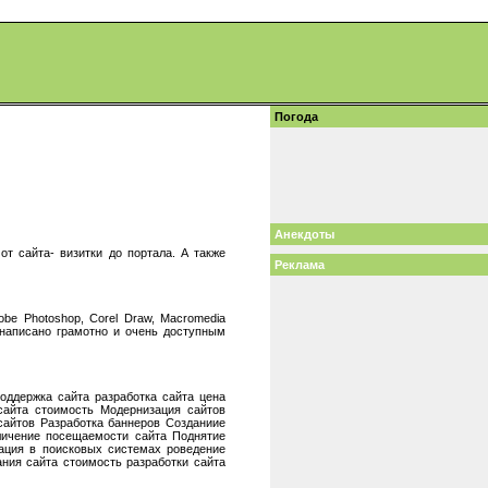
Погода
Анекдоты
т сайта- визитки до портала. А также
Реклама
obe Photoshop, Corel Draw, Macromedia
 написано грамотно и очень доступным
оддержка сайта разработка сайта цена
 сайта стоимость Модернизация сайтов
сайтов Разработка баннеров Созданиие
личение посещаемости сайта Поднятие
рация в поисковых системах роведение
ния сайта стоимость разработки сайта