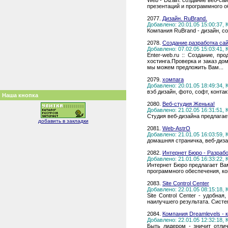
Web - Dizain: создание веб-с
презентаций и программного о
2077.
Дизайн. RuBrand.
Добавлено: 20.01.05 15:00:37,
Компания RuBrand - дизайн, с
2078.
Создание,разработка сай
Добавлено: 07.02.05 15:03:41,
Enter-web.ru :: Создание, п
хостинга.Проверка и заказ до
мы можем предложить Вам...
2079.
хомпага
Добавлено: 20.01.05 18:49:34,
вэб дизайн, фото, софт, контак
Наша кнопка
2080.
Веб-студия Женька!
Добавлено: 21.02.05 16:31:51,
Студия веб-дизайна предлагае
добавить в закладки
2081.
Web-AstrO
Добавлено: 21.01.05 16:03:59,
домашняя страничка, веб-диза
2082.
Интернет Бюро - Разрабо
Добавлено: 21.01.05 16:33:22,
Интернет Бюро предлагает Вам
программного обеспечения, ко
2083.
Site Control Center
Добавлено: 22.01.05 08:15:18,
Site Control Center - удобн
наилучшего результата. Сист
2084.
Компания Dreamlevels - 
Добавлено: 22.01.05 12:32:18,
Быть лидером - зничит отлич