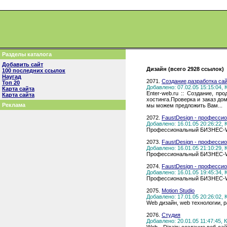
Разделы каталога
Добавить сайт
Дизайн (всего 2928 ссылок)
100 последних ссылок
Наугад
2071.
Создание,разработка сай
Топ 20
Добавлено: 07.02.05 15:15:04,
Карта сайта
Enter-web.ru :: Создание, п
Карта сайта
хостинга.Проверка и заказ до
Реклама
мы можем предложить Вам...
2072.
FaustDesign - професси
Добавлено: 16.01.05 20:26:22,
Профессиональный БИЗНЕС-WEB
2073.
FaustDesign - професси
Добавлено: 16.01.05 21:10:29,
Профессиональный БИЗНЕС-WEB
2074.
FaustDesign - професси
Добавлено: 16.01.05 19:45:34,
Профессиональный БИЗНЕС-WEB
2075.
Motion Studio
Добавлено: 17.01.05 20:26:02,
Web дизайн, web технологии, р
2076.
Студия
Добавлено: 20.01.05 11:47:45,