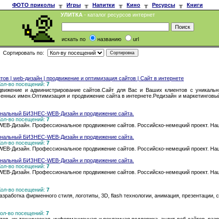
ФОТО приколы
╥
Игры
╥
Напитки
╥
Кино
╥
Ресурсы
╥
Книги
УЛИТКА
- каталог ресурсов интернет
искать по
названию
url
Сортировать по:
тов | web-дизайн | продвижение и оптимизация сайтов | Сайт в интернете
 Кол-во посещений:
7
родвижение и администрирование сайтов.Сайт для Вас и Ваших клиентов с уникаль
менных имен.Оптимизация и продвижение сайта в интернете.Редизайн и маркетинговый
ональный БИЗНЕС-WEB-Дизайн и продвижение сайта.
 Кол-во посещений:
7
-Дизайн. Профессиональное продвижение сайтов. Российско-немецкий проект. Наше
ональный БИЗНЕС-WEB-Дизайн и продвижение сайта.
 Кол-во посещений:
7
-Дизайн. Профессиональное продвижение сайтов. Российско-немецкий проект. Наше
ональный БИЗНЕС-WEB-Дизайн и продвижение сайта.
 Кол-во посещений:
7
-Дизайн. Профессиональное продвижение сайтов. Российско-немецкий проект. Наше
 Кол-во посещений:
7
азработка фирменного стиля, логотипы, 3D, flash технологии, анимация, презентации, с
 Кол-во посещений:
7