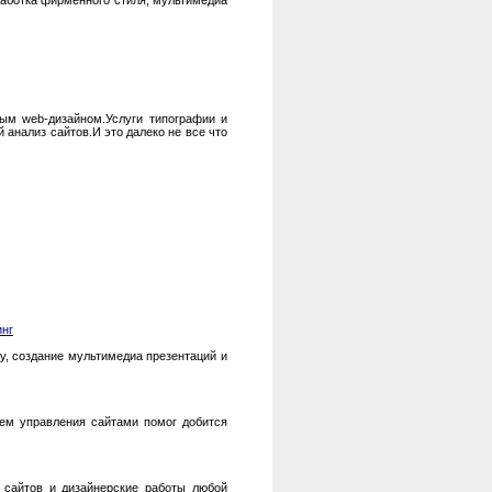
зработка фирменного стиля, мультимедиа
ным web-дизайном.Услуги типографии и
 анализ сайтов.И это далеко не все что
инг
у, создание мультимедиа презентаций и
тем управления сайтами помог добится
б сайтов и дизайнерские работы любой