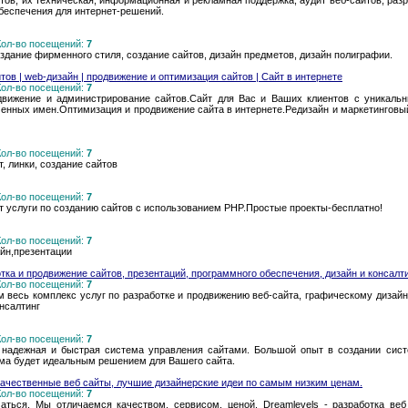
айтов, их техническая, информационная и рекламная поддержка, аудит веб-сайтов, ра
беспечения для интернет-решений.
 Кол-во посещений:
7
оздание фирменного стиля, создание сайтов, дизайн предметов, дизайн полиграфии.
тов | web-дизайн | продвижение и оптимизация сайтов | Сайт в интернете
 Кол-во посещений:
7
родвижение и администрирование сайтов.Сайт для Вас и Ваших клиентов с уникаль
менных имен.Оптимизация и продвижение сайта в интернете.Редизайн и маркетинговый
 Кол-во посещений:
7
т, линки, создание сайтов
 Кол-во посещений:
7
т услуги по созданию сайтов с использованием PHP.Простые проекты-бесплатно!
 Кол-во посещений:
7
йн,презентации
тка и продвижение сайтов, презентаций, программного обеспечения, дизайн и консалт
 Кол-во посещений:
7
 весь комплекс услуг по разработке и продвижению веб-сайта, графическому дизайн
нсалтинг
 Кол-во посещений:
7
ая, надежная и быстрая система управления сайтами. Большой опыт в создании сис
ема будет идеальным решением для Вашего сайта.
качественные веб сайты, лучшие дизайнерские идеи по самым низким ценам.
 Кол-во посещений:
7
аться. Мы отличаемся качеством, сервисом, ценой. Dreamlevels - разработка ве