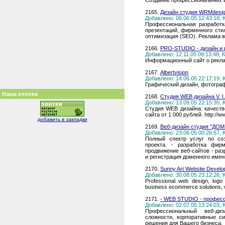
Cоздание профессиональных в
2165.
Дизайн студия WRMdesign
Добавлено: 06.06.05 12:43:18,
Профессиональная разработка 
презентаций, фирменного сти
оптимизация (SEO). Реклама в
2166.
PRO-STUDIO - дизайн и 
Добавлено: 12.11.05 09:13:48,
Информационный сайт о рекла
2167.
Albertvision
Добавлено: 14.06.05 22:17:19,
Графический дизайн, фотогра
Наша кнопка
2168.
Студия WEB дизайна V. I.
Добавлено: 13.09.05 22:15:35,
Студия WEB дизайна: качеств
сайта от 1 000 рублей. http://w
добавить в закладки
2169.
Веб-дизайн студия "ДОМ
Добавлено: 23.06.05 00:26:57,
Полный спектр услуг по со
проекта. - разработка фир
продвижение веб-сайтов - раз
и регистрация доменного имен
2170.
Sunny Art Website Devel
Добавлено: 30.08.05 23:12:26,
Professional web design, logo 
business ecommerce solutions, 
2171.
- WEB STUDIO - профес
Добавлено: 02.07.05 13:24:03,
Профессиональный веб-диз
сложности, корпоративные с
решения для Вашего бизнеса.