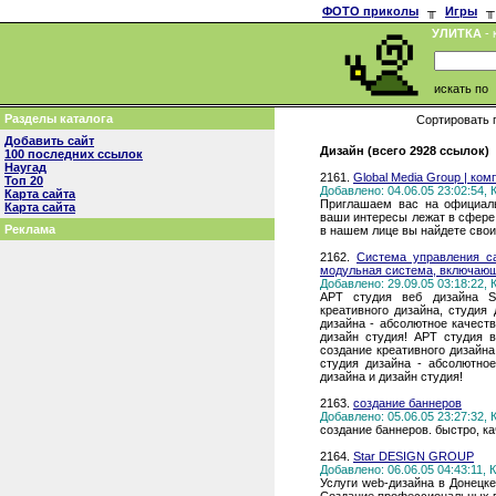
ФОТО приколы
╥
Игры
╥
УЛИТКА
- 
искать по
Разделы каталога
Сортировать 
Добавить сайт
Дизайн (всего 2928 ссылок)
100 последних ссылок
Наугад
2161.
Global Media Group | ко
Топ 20
Добавлено: 04.06.05 23:02:54,
Карта сайта
Приглашаем вас на официал
Карта сайта
ваши интересы лежат в сфере
Реклама
в нашем лице вы найдете свои
2162.
Система управления са
модульная система, включающ
Добавлено: 29.09.05 03:18:22,
АРТ студия веб дизайна So
креативного дизайна, студия
дизайна - абсолютное качеств
дизайн студия! АРТ студия в
создание креативного дизайна
студия дизайна - абсолютное
дизайна и дизайн студия!
2163.
создание баннеров
Добавлено: 05.06.05 23:27:32,
создание баннеров. быстро, ка
2164.
Star DESIGN GROUP
Добавлено: 06.06.05 04:43:11,
Услуги web-дизайна в Донецке