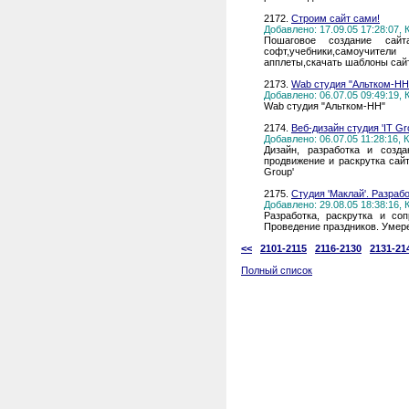
2172.
Строим сайт сами!
Добавлено: 17.09.05 17:28:07,
Пошаговое создание сай
софт,учебники,самоучители
апплеты,скачать шаблоны сай
2173.
Wab студия "Альтком-НН
Добавлено: 06.07.05 09:49:19,
Wab студия "Альтком-НН"
2174.
Веб-дизайн студия 'IT Gr
Добавлено: 06.07.05 11:28:16,
Дизайн, разработка и созда
продвижение и раскрутка сайт
Group'
2175.
Студия 'Маклай'. Разраб
Добавлено: 29.08.05 18:38:16,
Разработка, раскрутка и со
Проведение праздников. Умер
<<
2101-2115
2116-2130
2131-21
Полный список