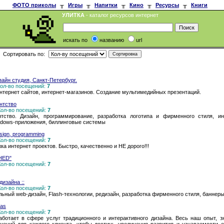
ФОТО приколы
╥
Игры
╥
Напитки
╥
Кино
╥
Ресурсы
╥
Книги
УЛИТКА
- каталог ресурсов интернет
искать по
названию
url
Сортировать по:
айн студия, Санкт-Петербург.
 Кол-во посещений:
7
нтернет сайтов, интернет-магазинов. Создание мультимедийных презентаций.
ентство
 Кол-во посещений:
7
ентство. Дизайн, программирование, разработка логотипа и фирменного стиля, инт
indows-приложения, биллинговые системы
sign, programming
 Кол-во посещений:
7
ка интернет проектов. Быстро, качественно и НЕ дорого!!!
CHED"
 Кол-во посещений:
7
-дизайна ::
 Кол-во посещений:
7
ный web-дизайн, Flash-технологии, редизайн, разработка фирменного стиля, баннеры 
eas
 Кол-во посещений:
7
 работает в сфере услуг традиционного и интерактивного дизайна. Весь наш опыт, 