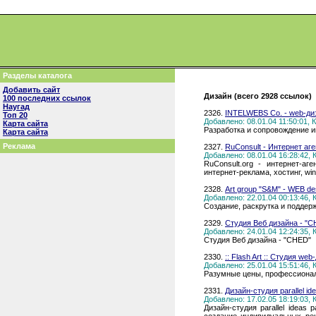
Разделы каталога
Добавить сайт
Дизайн (всего 2928 ссылок)
100 последних ссылок
Наугад
2326.
INTELWEBS Co. - web-диз
Топ 20
Добавлено: 08.01.04 11:50:01,
Карта сайта
Разработка и сопровождение и
Карта сайта
Реклама
2327.
RuConsult - Интернет аг
Добавлено: 08.01.04 16:28:42,
RuConsult.org - интернет-аг
интернет-реклама, хостинг, w
2328.
Art group "S&M" - WEB de
Добавлено: 22.01.04 00:13:46,
Создание, раскрутка и поддерж
2329.
Студия Веб дизайна - "
Добавлено: 24.01.04 12:24:35,
Студия Веб дизайна - "CHED"
2330.
:: Flash Art :: Студия web
Добавлено: 25.01.04 15:51:46,
Разумные цены, профессиональ
2331.
Дизайн-студия parallel id
Добавлено: 17.02.05 18:19:03,
Дизайн-студия parallel ideas