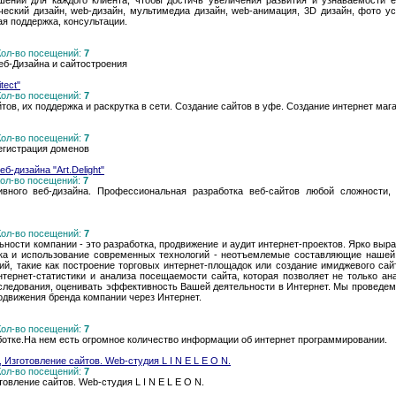
ений для каждого клиента, чтобы достичь увеличения развития и узнаваемости е
ический дизайн, web-дизайн, мультимедиа дизайн, web-анимация, 3D дизайн, фото услу
я поддержка, консультации.
 Кол-во посещений:
7
еб-Дизайна и сайтостроения
tect"
 Кол-во посещений:
7
тов, их поддержка и раскрутка в сети. Создание сайтов в уфе. Создание интернет маг
 Кол-во посещений:
7
егистрация доменов
б-дизайна "Art.Delight"
 Кол-во посещений:
7
ссивного веб-дизайна. Профессиональная разработка веб-сайтов любой сложности, 
 Кол-во посещений:
7
ности компании - это разработка, продвижение и аудит интернет-проектов. Ярко выр
ка и использование современных технологий - неотъемлемые составляющие нашей 
ий, такие как построение торговых интернет-площадок или создание имиджевого сай
нтернет-статистики и анализа посещаемости сайта, которая позволяет не только ан
следования, оценивать эффективность Вашей деятельности в Интернет. Мы проведем
одвижения бренда компании через Интернет.
 Кол-во посещений:
7
отке.На нем есть огромное количество информации об интернет программировании.
 Изготовление сайтов. Web-студия L I N E L E O N.
 Кол-во посещений:
7
овление сайтов. Web-студия L I N E L E O N.