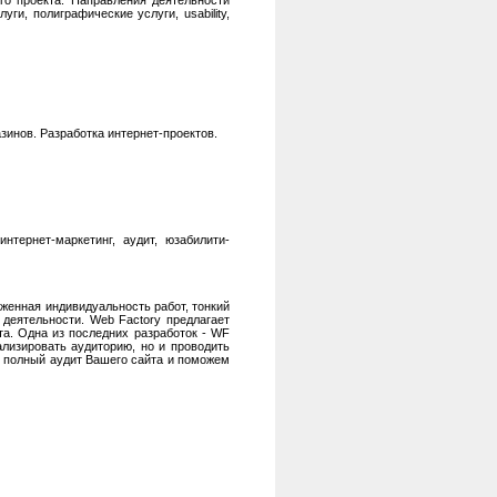
го проекта. Направления деятельности
ги, полиграфические услуги, usability,
азинов. Разработка интернет-проектов.
интернет-маркетинг, аудит, юзабилити-
аженная индивидуальность работ, тонкий
деятельности. Web Factory предлагает
та. Одна из последних разработок - WF
ализировать аудиторию, но и проводить
 полный аудит Вашего сайта и поможем