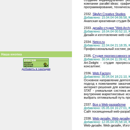
создание индивидуальных реш
компании parallel ideas: граф
программирование, техническа
2332.
SlipArt Creative Studios
Добавлено: 15.04.04 04:06:58,
Анапская креативная студия В
2333.
дизайн-студия "Web Archi
Добавлено: 18.04.04 00:52:10,
Дизайн и изготовление web-сай
2334.
Netco.ru
Добавлено: 22.04.04 21:18:35,
Профессиональный хостинг, р
Наша кнопка
2335.
Студия прогрессивного ве
Добавлено: 30.04.04 11:39:42,
Art.Delight - студия прогре
консалтинг.
добавить в закладки
2336.
Web Factory
Добавлено: 30.04.04 18:21:10,
Основное направление деятель
подход к пожеланиям заказчи
интернет-решения для компан
STAT - уникальная система и
внутренние маркетинговые ис
выбрать оптимальный путь пр
2337.
Все о Web-разработке
Добавлено: 05.05.04 16:27:01,
Сайт посвященный web-разраб
2338.
Web-дизайн. Web-дизайн,
Добавлено: 12.05.04 05:58:18,
Web-дизайн. Web-дизайн, Изгот