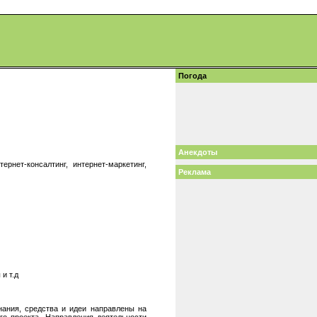
Погода
Анекдоты
ернет-консалтинг, интернет-маркетинг,
Реклама
и т.д
знания, средства и идеи направлены на