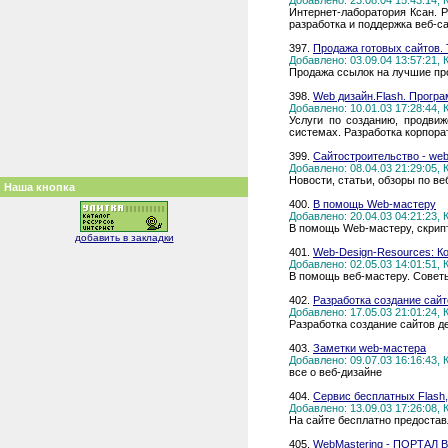
Добавлено: 23.08.04 15:43:14,
Интернет-лаборатория Ксан. 
разработка и поддержка веб-са
397.
Продажа готовых сайтов. 
Добавлено: 03.09.04 13:57:21,
Продажа ссылок на лучшие пр
398.
Web дизайн.Flash. Прогр
Добавлено: 10.01.03 17:28:44,
Услуги по созданию, продви
системах. Разработка корпора
399.
Сайтостроительство - we
Добавлено: 08.04.03 21:29:05,
Новости, статьи, обзоры по в
Наша кнопка
400.
В помощь Web-мастеру
Добавлено: 20.04.03 04:21:23,
В помощь Web-мастеру, скрип
добавить в закладки
401.
Web-Design-Resources: Ко
Добавлено: 02.05.03 14:01:51,
В помощь веб-мастеру. Советы,
402.
Разработка создание са
Добавлено: 17.05.03 21:01:24,
Разработка создание сайтов
403.
Заметки web-мастера
Добавлено: 09.07.03 16:16:43,
все о веб-дизайне
404.
Сервис бесплатных Flash,
Добавлено: 13.09.03 17:26:08,
На сайте бесплатно предоставл
405.
WebMastering - ПОРТАЛ