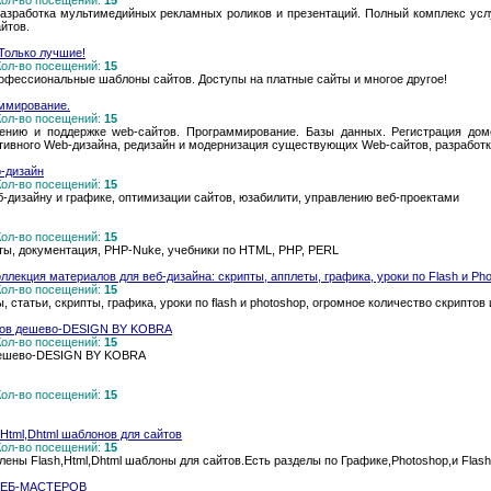
 Кол-во посещений:
15
Разработка мультимедийных рекламных роликов и презентаций. Полный комплекс услу
йтов.
Только лучшие!
 Кол-во посещений:
15
офессиональные шаблоны сайтов. Доступы на платные сайты и многое другое!
аммирование.
 Кол-во посещений:
15
жению и поддержке web-сайтов. Программирование. Базы данных. Регистрация дом
тивного Web-дизайна, редизайн и модернизация существующих Web-сайтов, разработка
b-дизайн
 Кол-во посещений:
15
еб-дизайну и графике, оптимизации сайтов, юзабилити, управлению веб-проектами
 Кол-во посещений:
15
ты, документация, PHP-Nuke, учебники по HTML, PHP, PERL
ллекция материалов для веб-дизайна: скрипты, апплеты, графика, уроки по Flash и Ph
 Кол-во посещений:
15
 статьи, скрипты, графика, уроки по flash и photoshop, огромное количество скриптов
йтов дешево-DESIGN BY KOBRA
 Кол-во посещений:
15
 дешево-DESIGN BY KOBRA
 Кол-во посещений:
15
Html,Dhtml шаблонов для сайтов
 Кол-во посещений:
15
ены Flash,Html,Dhtml шаблоны для сайтов.Есть разделы по Графике,Photoshop,и Flash
 ВЕБ-МАСТЕРОВ