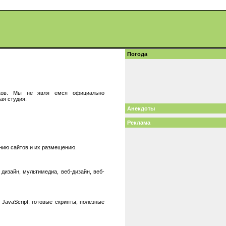
Погода
щиков. Мы не явля емся официально
ая студия.
Анекдоты
Реклама
ению сайтов и их размещению.
дизайн, мультимедиа, веб-дизайн, веб-
avaScript, готовые скрипты, полезные