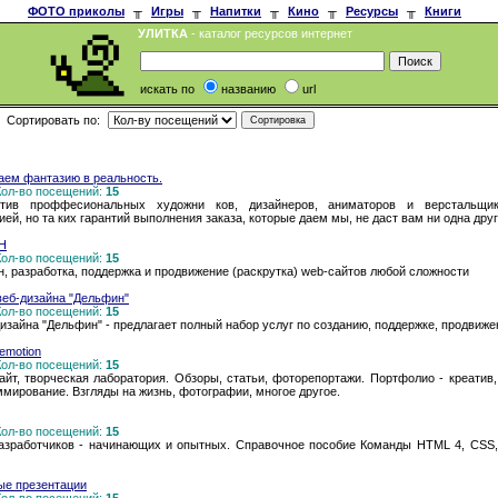
ФОТО приколы
╥
Игры
╥
Напитки
╥
Кино
╥
Ресурсы
╥
Книги
УЛИТКА
- каталог ресурсов интернет
искать по
названию
url
Сортировать по:
ем фантазию в реальность.
 Кол-во посещений:
15
ектив проффесиональных художни ков, дизайнеров, аниматоров и версталь
ей, но та ких гарантий выполнения заказа, которые даем мы, не даст вам ни одна друг
Н
 Кол-во посещений:
15
 разработка, поддержка и продвижение (раскрутка) web-сайтов любой сложности
веб-дизайна "Дельфин"
 Кол-во посещений:
15
изайна "Дельфин" - предлагает полный набор услуг по созданию, поддержке, продвиж
 emotion
 Кол-во посещений:
15
йт, творческая лаборатория. Обзоры, статьи, фоторепортажи. Портфолио - креатив, 
аммирование. Взгляды на жизнь, фотографии, многое другое.
 Кол-во посещений:
15
азработчиков - начинающих и опытных. Справочное пособие Команды HTML 4, CSS, J
ые презентации