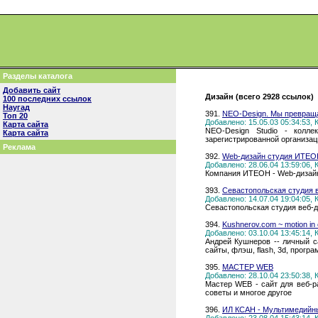
Разделы каталога
Добавить сайт
Дизайн (всего 2928 ссылок)
100 последних ссылок
Наугад
391.
NEO-Design. Мы превраща
Топ 20
Добавлено: 15.05.03 05:34:53,
Карта сайта
NEO-Design Studio - колл
Карта сайта
зарегистрированной организаци
Реклама
392.
Web-дизайн студия ИТЕО
Добавлено: 28.06.04 13:59:06,
Компания ИТЕОН - Web-дизайн,
393.
Севастопольская студия 
Добавлено: 14.07.04 19:04:05,
Севастопольская студия веб-д
394.
Kushnerov.com ~ motion in
Добавлено: 03.10.04 13:45:14,
Андрей Кушнеров -- личный са
сайты, флэш, flash, 3d, прогр
395.
МАСТЕР WEB
Добавлено: 28.10.04 23:50:38,
Мастер WEB - сайт для веб-р
советы и многое другое
396.
ИЛ КСАН - Мультимедийн