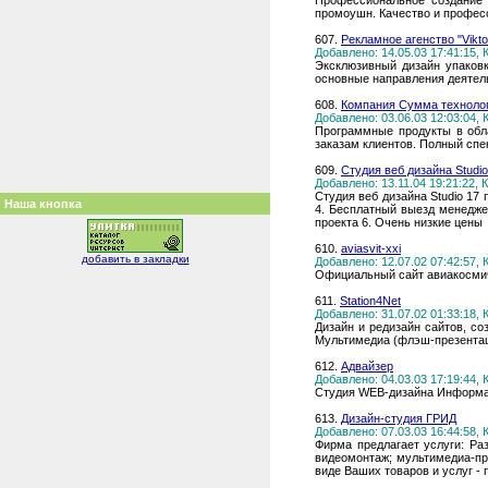
Профессиональное создание 
промоушн. Качество и профес
607.
Рекламное агенство "Viktor
Добавлено: 14.05.03 17:41:15,
Эксклюзивный дизайн упаковк
основные направления деятел
608.
Компания Сумма технолог
Добавлено: 03.06.03 12:03:04,
Программные продукты в обл
заказам клиентов. Полный спе
609.
Студия веб дизайна Studi
Добавлено: 13.11.04 19:21:22,
Студия веб дизайна Studio 17
Наша кнопка
4. Бесплатный выезд менеджер
проекта 6. Очень низкие цены
610.
aviasvit-xxi
добавить в закладки
Добавлено: 12.07.02 07:42:57,
Официальный сайт авиакосмич
611.
Station4Net
Добавлено: 31.07.02 01:33:18,
Дизайн и редизайн сайтов, со
Мультимедиа (флэш-презентац
612.
Адвайзер
Добавлено: 04.03.03 17:19:44,
Студия WEB-дизайна Информа
613.
Дизайн-студия ГРИД
Добавлено: 07.03.03 16:44:58,
Фирма предлагает услуги: Ра
видеомонтаж; мультимедиа-пр
виде Ваших товаров и услуг -