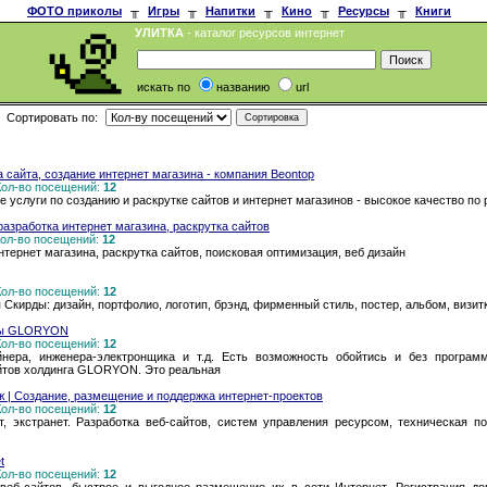
ФОТО приколы
╥
Игры
╥
Напитки
╥
Кино
╥
Ресурсы
╥
Книги
УЛИТКА
- каталог ресурсов интернет
искать по
названию
url
Сортировать по:
а сайта, создание интернет магазина - компания Beontop
 Кол-во посещений:
12
е услуги по созданию и раскрутке сайтов и интернет магазинов - высокое качество по
разработка интернет магазина, раскрутка сайтов
 Кол-во посещений:
12
нтернет магазина, раскрутка сайтов, поисковая оптимизация, веб дизайн
 Кол-во посещений:
12
кирды: дизайн, портфолио, логотип, брэнд, фирменный стиль, постер, альбом, визитка
оры GLORYON
 Кол-во посещений:
12
нера, инженера-электронщика и т.д. Есть возможность обойтись и без програм
айтов холдинга GLORYON. Это реальная
 | Создание, размещение и поддержка интернет-проектов
 Кол-во посещений:
12
ет, экстранет. Разработка веб-сайтов, систем управления ресурсом, техническая 
t
 Кол-во посещений:
12