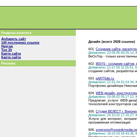
Разделы каталога
Добавить сайт
Дизайн (всего 2928 ссылок)
100 последних ссылок
Наугад
601.
Cоздание сайта, раскрутк
Топ 20
Добавлено: 23.09.05 00:26:12,
Карта сайта
BeOnTop - только качественны
Карта сайта
Реклама
602.
IBSYS - создание сайтов, 
Добавлено: 21.07.05 11:55:51,
создание сайтов, разработка и
603.
pARTfolio.ru
Добавлено: 21.02.04 01:24:34,
Портфолио дизайнера Николая С
604.
WEB-дизайн, конструкт
Добавлено: 19.08.02 05:27:12,
Предлагаю услуги WEB-дизай
технологией конструкторов с
605.
Студия ВЕЛЕСТ г. Воронеж
Добавлено: 24.10.02 17:20:27,
Услуги для интернет, интран
программная оптимизация.
606.
smpromo@sputnikmedia.ne
Добавлено: 18.03.03 16:43:36,