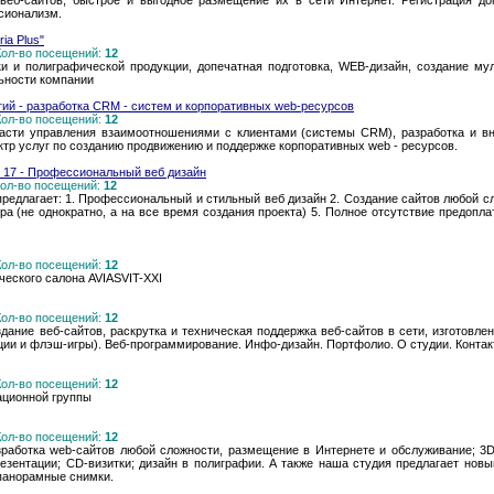
веб-сайтов, быстрое и выгодное размещение их в сети Интернет. Регистрация до
сионализм.
ia Plus"
 Кол-во посещений:
12
и и полиграфической продукции, допечатная подготовка, WEB-дизайн, создание му
ьности компании
ий - разработка CRM - систем и корпоративных web-ресурсов
 Кол-во посещений:
12
асти управления взаимоотношениями с клиентами (системы CRM), разработка и вн
ктр услуг по созданию продвижению и поддержке корпоративных web - ресурсов.
o 17 - Профессиональный веб дизайн
 Кол-во посещений:
12
 предлагает: 1. Профессиональный и стильный веб дизайн 2. Создание сайтов любой 
а (не однократно, а на все время создания проекта) 5. Полное отсутствие предопла
 Кол-во посещений:
12
еского салона AVIASVIT-XXI
 Кол-во посещений:
12
здание веб-сайтов, раскрутка и техническая поддержка веб-сайтов в сети, изготовле
ии и флэш-игры). Веб-программирование. Инфо-дизайн. Портфолио. О студии. Конта
 Кол-во посещений:
12
ционной группы
 Кол-во посещений:
12
зработка web-сайтов любой сложности, размещение в Интернете и обслуживание; 3D
езентации; CD-визитки; дизайн в полиграфии. А также наша студия предлагает нов
 панорамные снимки.