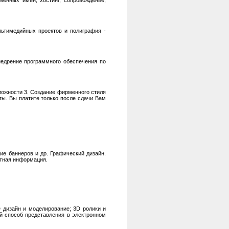
менных имен, хостинг, сопровождение,
льтимедийных проектов и полиграфия -
едрение программного обеспечения по
сложности 3. Создание фирменного стиля
ты. Вы платите только после сдачи Вам
ние баннеров и др. Графический дизайн.
ктная информация.
 дизайн и моделирование; 3D ролики и
ый способ представления в электронном