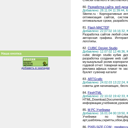
Списки платного и бесплатного
80.
Разработка сайта, веб-диза
Добавлено: 28.11.04 11:39:44,
Siteme.ru - Корпоративные и
оптимизация сайтов, систе
оптимальные сроки, разработк
81.
Flash МАСТЕР
Добавлено: 22.07.02 16:16:32,
Разработка сайтов любой сло
авторская графика. Интерак
логотипы.
82.
CUBIC Design Studio
Добавлено: 12.07.02 12:46:36,
Наша кнопка
cubic design studio кубик д
разработка создание web сай
музыкальный ролик корпорати
годовой отчет товарная марка
добавить в закладки
реклама афиша плакат тв зас
буклет сувенир каталог
83.
ARTGrafic
Добавлено: 24.02.03 13:22:24,
советы для начинающих, бесп
84.
FireHTML
Добавлено: 22.10.02 19:42:33,
HTML,Download,Docume
информации,учебников,уроков
85.
M PC Учебники
Добавлено: 16.01.04 00:19:50,
Учебники по html,php,pe
арт,шаблоны,скрипты,обои,фор
86.
PIXELSIZE.COM - професс