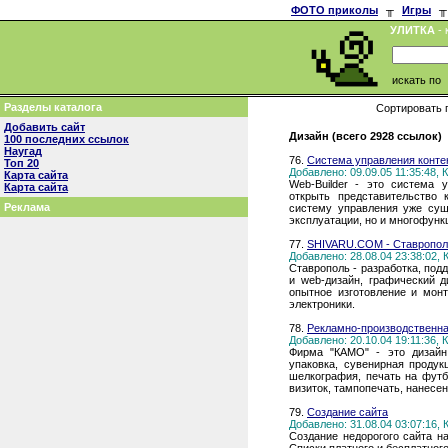
ФОТО приколы
╥
Игры
╥
УЛИТКА
- 
искать по
Разделы каталога
Сортировать 
Добавить сайт
Дизайн (всего 2928 ссылок)
100 последних ссылок
Наугад
76.
Система управления контен
Топ 20
Добавлено: 09.09.05 11:35:48,
Карта сайта
Web-Builder - это система 
Карта сайта
открыть представительство
Реклама
систему управления уже сущ
эксплуатации, но и многофунк
77.
SHIVARU.COM - Ставрополь
Добавлено: 28.08.04 23:38:02,
Ставрополь - разработка, под
и web-дизайн, графический д
опытное изготовление и мон
электроники.
78.
Рекламно-производственн
Добавлено: 20.10.04 19:11:36,
Фирма "КАМО" - это дизайн,
упаковка, сувенирная продук
шелкография, печать на футбо
визиток, тампопечать, нанесен
79.
Создание сайта
Добавлено: 31.08.04 03:07:16,
Создание недорогого сайта на 