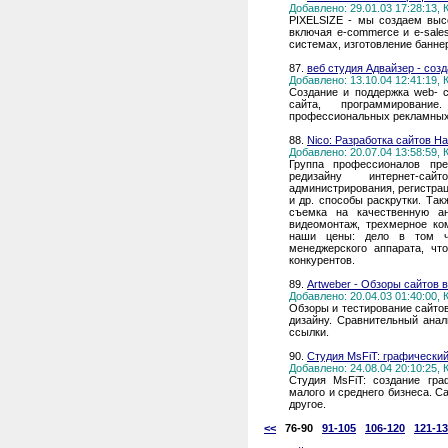
Добавлено: 29.01.03 17:28:13,
PIXELSIZE - мы создаем выс
включая e-commerce и e-sales
системах, изготовление банне
87.
веб студия Адвайзер - соз
Добавлено: 13.10.04 12:41:19,
Создание и поддержка web- с
сайта, программировани
профессиональных рекламных 
88.
Nico: Разработка сайтов 
Добавлено: 20.07.04 13:58:59,
Группа профессионалов пре
редизайну интернет-сай
администрирования, регистрац
и др. способы раскрутки. Так
съемка на качественную а
видеомонтаж, трехмерное ко
наши цены: дело в том чт
менеджерского аппарата, чт
конкурентов.
89.
Artweber - Обзоры сайтов 
Добавлено: 20.04.03 01:40:00,
Обзоры и тестирование сайтов.
дизайну. Сравнительный анал
ссылки.
90.
Студия MsFiT: графический
Добавлено: 24.08.04 20:10:25,
Студия MsFiT: создание гра
малого и среднего бизнеса. С
другое.
<<
76-90
91-105
106-120
121-1