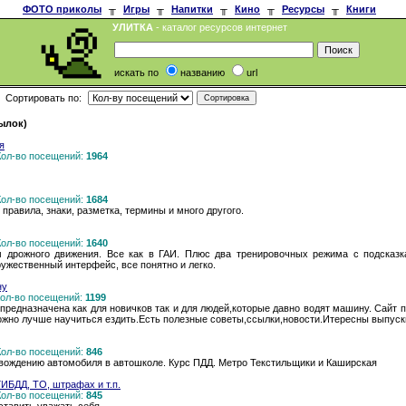
ФОТО приколы
╥
Игры
╥
Напитки
╥
Кино
╥
Ресурсы
╥
Книги
УЛИТКА
- каталог ресурсов интернет
искать по
названию
url
Сортировать по:
сылок)
я
 Кол-во посещений:
1964
 Кол-во посещений:
1684
правила, знаки, разметка, термины и много другого.
 Кол-во посещений:
1640
ам дрожного движения. Все как в ГАИ. Плюс два тренировочных режима с подсказ
ружественный интерфейс, все понятно и легко.
ну
 Кол-во посещений:
1199
редназначена как для новичков так и для людей,которые давно водят машину. Сайт п
можно лучше научиться ездить.Есть полезные советы,ссылки,новости.Итересны выпуск
 Кол-во посещений:
846
вождению автомобиля в автошколе. Курс ПДД. Метро Текстильщики и Каширская
ИБДД, ТО, штрафах и т.п.
 Кол-во посещений:
845