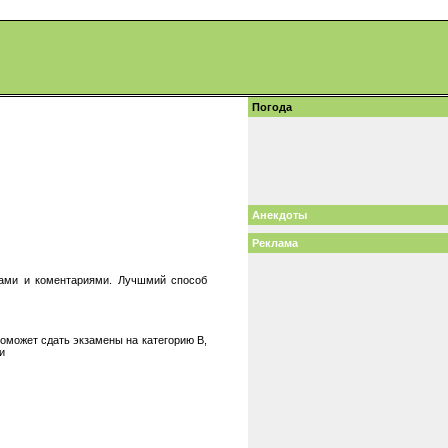
Погода
Анекдоты
Реклама
ками и коментариями. Лучшмий способ
оможет сдать экзамены на категорию B,
и