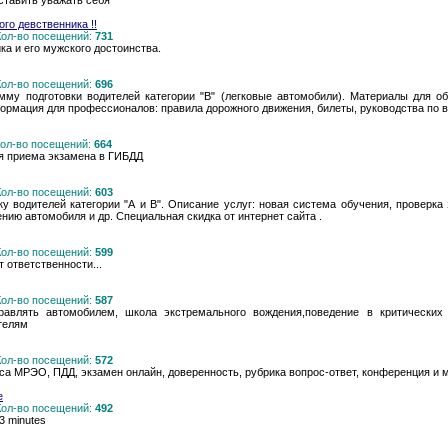
аставить уважать себя
го девственника !!
 Кол-во посещений:
731
ка и его мужского достоинства.
 Кол-во посещений:
696
мму подготовки водителей категории "В" (легковые автомобили). Материалы для 
ормация для профессионалов: правила дорожного движения, билеты, руководства по 
 Кол-во посещений:
664
ля приема экзамена в ГИБДД
 Кол-во посещений:
603
у водителей категории "А и B". Описание услуг: новая система обучения, проверка
нию автомобиля и др. Специальная скидка от интернет сайта .
 Кол-во посещений:
599
 ответственности...
 Кол-во посещений:
587
равлять автомобилем, школа экстремального вождения,поведение в критических 
телям
 Кол-во посещений:
572
а МРЭО, ПДД, экзамен онлайн, доверенность, рубрика вопрос-ответ, конференция и м
e
 Кол-во посещений:
492
 3 minutes