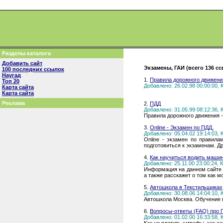
Разделы каталога
Добавить сайт
Экзамены, ГАИ (всего 136 с
100 последних ссылок
Наугад
1.
Правила дорожного движени
Топ 20
Добавлено: 26.02.98 00:00:00,
Карта сайта
Карта сайта
Реклама
2.
ПДД
Добавлено: 31.05.99 08:12:36,
Правила дорожного движения - 
3.
Online - Экзамен по ПДД.
Добавлено: 05.04.02 19:14:03,
Online - экзамен по правил
подготовиться к экзаменам. Д
4.
Как научиться водить маши
Добавлено: 25.11.00 23:00:24,
Информация на данном сайте п
а также расскажет о том как 
5.
Автошкола в Текстильщиках
Добавлено: 30.08.06 14:04:10,
Автошкола Москва. Обучение 
6.
Вопросы-ответы (FAQ) про Г
Добавлено: 01.02.00 16:33:58,