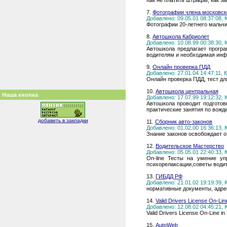
Как не платить штрафы, как з
7.
Фотографии члена московско
Добавлено: 09.05.01 08:37:08,
Фотографии 20-летнего мальчи
8.
Автошкола Кабриолет
Добавлено: 10.08.99 00:38:30,
Автошкола предлагает програ
водителям и необходимая инф
9.
Онлайн проверка ПДД
Добавлено: 27.01.04 14:47:11,
Онлайн проверка ПДД, тест д
10.
Автошкола центральная
Наша кнопка
Добавлено: 17.07.99 19:12:32,
Автошкола проводит подготовк
практические занятия по вожде
добавить в закладки
11.
Сборник авто-законов
Добавлено: 01.02.00 16:36:13,
Знание законов освобождает от
12.
Водительское Мастерство
Добавлено: 05.05.01 22:40:33,
On-line Тесты на умение уп
психорелаксации,советы води
13.
ГИБДД РФ
Добавлено: 21.01.02 19:19:39,
нормативные документы, адрес
14.
Valid Drivers License On-Lin
Добавлено: 12.08.02 04:45:21,
Valid Drivers License On-Line in
15.
AutoWeb