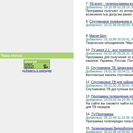
7.
ТВ агент - телепрограмма в
Добавлено: 19.10.99 02:28:14,
Программа получает из интер
возможностью догрузки ранее 
8.
Спутниковое телевидение в
Добавлено: 26.02.98 00:00:00,
9.
Маски-Шоу
Добавлено: 15.10.98 16:20:41,
Творческое объединение "Мас
10.
TV agent 2.1 - все телепр
Добавлено: 04.02.00 05:26:22,
Наша кнопка
Программа для получения из и
каналов: Украины, России, По
11.
Спутниковое ТВ: Шпаргалк
добавить в закладки
Добавлено: 14.01.00 16:04:21,
Бесплатные каналы спутников
12.
Спутниковое ТВ для чайни
Добавлено: 06.01.00 20:30:41,
Спутниковое ТВ доступным яз
13.
Программа телевидения дл
Добавлено: 24.03.02 04:24:39,
На сайте вы сможете найти в
для ТВ тюнеров.
14.
TV-Программа
Добавлено: 05.12.99 11:24:38,
Программа телепередач популя
15.
Телекомпания ВидеоИнтер
Добавлено: 26.02.98 00:00:00,