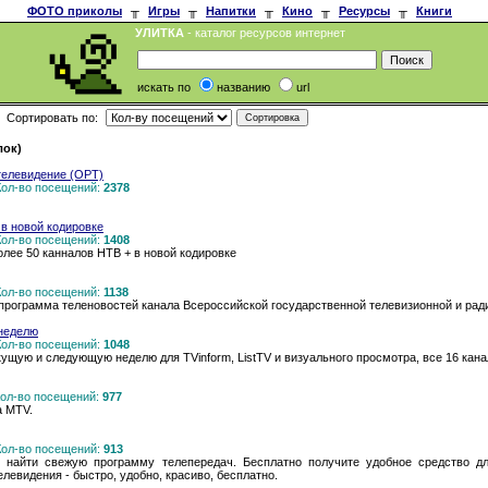
ФОТО приколы
╥
Игры
╥
Напитки
╥
Кино
╥
Ресурсы
╥
Книги
УЛИТКА
- каталог ресурсов интернет
искать по
названию
url
Сортировать по:
лок)
телевидение (ОРТ)
 Кол-во посещений:
2378
в новой кодировке
 Кол-во посещений:
1408
лее 50 канналов НТВ + в новой кодировке
 Кол-во посещений:
1138
рограмма теленовостей канала Всероссийской государственной телевизионной и рад
неделю
 Кол-во посещений:
1048
ущую и следующую неделю для TVinform, ListTV и визуального просмотра, все 16 кан
 Кол-во посещений:
977
а MTV.
 Кол-во посещений:
913
 найти свежую программу телепередач. Бесплатно получите удобное средство д
левидения - быстро, удобно, красиво, бесплатно.