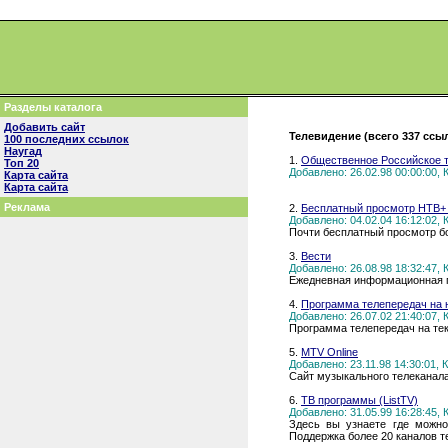
Разделы каталога
Добавить сайт
Телевидение (всего 337 ссы
100 последних ссылок
Наугад
1.
Общественное Российское 
Топ 20
Добавлено: 26.02.98 00:00:00,
Карта сайта
Карта сайта
Реклама
2.
Бесплатный просмотр НТВ+ 
Добавлено: 04.02.04 16:12:02,
Почти бесплатный просмотр бо
3.
Вести
Добавлено: 26.08.98 18:32:47,
Ежедневная информационная п
4.
Программа телепередач на 
Добавлено: 26.07.02 21:40:07,
Программа телепередач на тек
5.
MTV Online
Добавлено: 23.11.98 14:30:01,
Сайт музыкального телеканал
6.
ТВ программы (ListTV)
Добавлено: 31.05.99 16:28:45,
Здесь вы узнаете где можно
Поддержка более 20 каналов те