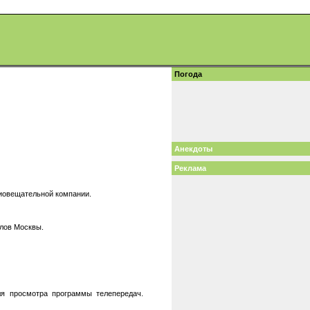
Погода
Анекдоты
Реклама
иовещательной компании.
алов Москвы.
ля просмотра программы телепередач.