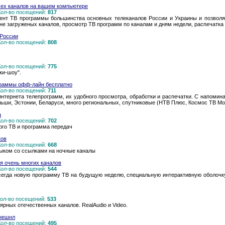
сех каналов на вашем компьютере
 Кол-во посещений:
817
ент ТВ программы большинства основных телеканалов России и Украины и позволя
не загруженых каналов, просмотр ТВ программ по каналам и дням недели, распечатка 
 России
 Кол-во посещений:
808
 Кол-во посещений:
775
ки-шоу".
ограммы офф-лайн бесплатно
 Кол-во посещений:
711
нтернета телепрограмм, их удобного просмотра, обработки и распечатки. С напомина
льши, Эстонии, Беларуси, много региональных, спутниковые (НТВ Плюс, Космос ТВ Мо
а
 Кол-во посещений:
702
ого ТВ и программа передач
ков
 Кол-во посещений:
668
ыком со ссылками на ночные каналы
я очень многих каналов
 Кол-во посещений:
544
сегда новую программу ТВ на будущую неделю, специальную интерактивную оболочк
 Кол-во посещений:
533
рных отечественных каналов. RealAudio и Video.
нешнл
 Кол-во посещений:
495