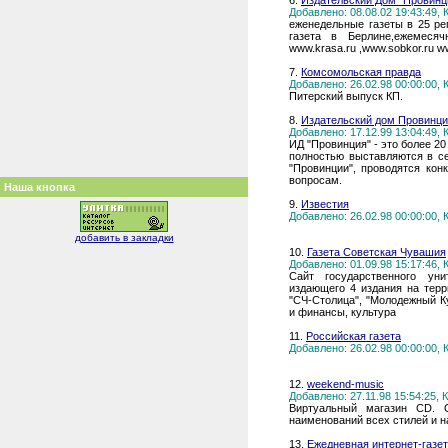
6.
Издательский Дом "Провинц
Добавлено: 08.08.02 19:43:49,
еженедельные газеты в 25 ре
газета в Берлине,ежемесяч
www.krasa.ru ,www.sobkor.ru 
7.
Комсомольская правда
Добавлено: 26.02.98 00:00:00,
Питерский выпуск КП.
8.
Издательский дом Провинц
Добавлено: 17.12.99 13:04:49,
ИД "Провинция" - это более 2
полностью выставляются в се
"Провинции", проводятся кон
вопросам.
Наша кнопка
9.
Известия
Добавлено: 26.02.98 00:00:00,
добавить в закладки
10.
Газета Советская Чувашия
Добавлено: 01.09.98 15:17:46,
Сайт государственного уни
издающего 4 издания на терр
"СЧ-Столица", "Молодежный К
и финансы, культура
11.
Российская газета
Добавлено: 26.02.98 00:00:00,
12.
weekend-music
Добавлено: 27.11.98 15:54:25,
Виртуальный магазин CD. О
наименований всех стилей и н
13.
Ежедневная интернет-газе