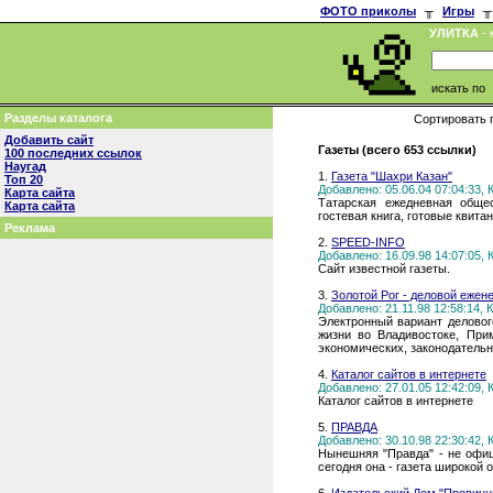
ФОТО приколы
╥
Игры
╥
УЛИТКА
- 
искать по
Разделы каталога
Сортировать 
Добавить сайт
Газеты (всего 653 ссылки)
100 последних ссылок
Наугад
1.
Газета "Шахри Казан"
Топ 20
Добавлено: 05.06.04 07:04:33,
Карта сайта
Татарская ежедневная общес
Карта сайта
гостевая книга, готовые квита
Реклама
2.
SPEED-INFO
Добавлено: 16.09.98 14:07:05,
Сайт известной газеты.
3.
Золотой Рог - деловой ежен
Добавлено: 21.11.98 12:58:14,
Электронный вариант деловог
жизни во Владивостоке, При
экономических, законодательн
4.
Каталог сайтов в интернете
Добавлено: 27.01.05 12:42:09,
Каталог сайтов в интернете
5.
ПРАВДА
Добавлено: 30.10.98 22:30:42,
Нынешняя "Правда" - не офиц
сегодня она - газета широкой 