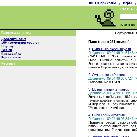
ФОТО приколы
╥
Игры
╥
УЛИТКА
- 
искать по
Разделы каталога
Сортировать 
Добавить сайт
Пиво (всего 251 ссылка)
100 последних ссылок
Наугад
1.
ПИВО - на любой вкус !!!
Топ 20
Добавлено: 09.04.99 04:54:46,
Карта сайта
САЙТ ПРО ПИВО: пивные нов
Карта сайта
Пиво, Пивные этикетки с н
Реклама
Эротические картинки, карик
пивные Cкринсейвы, компьют
2.
Лучшее пиво России
Добавлено: 09.04.99 06:07:24,
Голосование о ПИВЕ
3.
Музей пивных этикеток
Добавлено: 09.04.99 05:19:10,
Этикетки я собираю с 1981 го
только родные и близкие, мно
Интернету я познакомился
"Московского Клуба ко
4.
Пиво своими руками
Добавлено: 09.04.99 06:38:41,
Название говорит само за себ
пиво. На страничках есть вс
производства. Так что хоть се