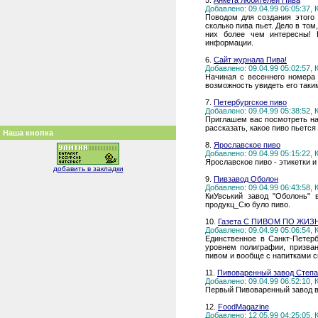
5.
Анкета любителей Пива
Добавлено: 09.04.99 06:05:37,
Поводом для создания этого 
сколько пива пьет. Дело в том
них более чем интересны! 
информации.
6.
Сайт журнала Пива!
Добавлено: 09.04.99 05:02:57,
Начиная с весеннего номера 
возможность увидеть его таким
7.
Петербургское пиво
Добавлено: 09.04.99 05:38:52,
Приглашем вас посмотреть на
рассказать, какое пиво пьется 
Наша кнопка
8.
Ярославское пиво
Добавлено: 09.04.99 05:15:22,
Ярославское пиво - этикетки и
добавить в закладки
9.
Пивзавод Оболон
Добавлено: 09.04.99 06:43:58,
КиУвський завод "Оболонь"
продукц_Сю було пиво.
10.
Газета С ПИВОМ ПО ЖИЗ
Добавлено: 09.04.99 05:06:54,
Единственное в Санкт-Петер
уровнем полиграфии, призва
пивом и вообще с напитками с
11.
Пивоваренный завод Степа
Добавлено: 09.04.99 06:52:10,
Первый Пивоваренный завод в 
12.
FoodMagazine
Добавлено: 12.05.99 04:25:05,