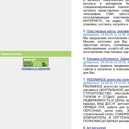
В каталоге тематических р
ресурсы в рекламном би
специализированный темати
каталоге представлены сле
типографии, СМИ, пресс
изготавливающие пластик
ИНТЕРНЕТЕ, на радио, ТВ,
упаковки, хостинги, каталоги
5.
Пластиковые карты, рекламн
Добавлено: 24.09.05 11:12:46,
Мы предлагаем изготовление п
Москве, изготовит для Вас
офсетная печать, сублимаци
эмбосирование, scratch-off п
изготовление пластиковых карт
Наша кнопка
6.
Реклама в Интернете. Зайди
Добавлено: 09.05.06 03:25:00,
Основные правила продвижен
добавить в закладки
сайтов в каталогах и поиско
для Вас.
7.
РЕКЛАМНОЕ агентство полно
Добавлено: 14.08.05 13:23:54,
РЕКЛАМНОЕ агентство полног
реклама в ЦЕНТРАЛЬНОЙ, ре
СТРОИТЕЛЬСТВО, обустрой
ТУРИЗМ И ОТДЫХ, работа и
НЕДВИЖИМОСТЬ И ЦЕНЫ, крас
карьера, ВАШ ДОСУГ, автоза
ПЕРВЫХ РУК, работа для в
ПЕРСОНАЛ, центр плюс, 
строительный сезон, СНАБЖЕН
КОМПЬЮТЕРЫ И ОРГТЕХНИКА.
ПОЛНОМАСШТАБНЫХ реклам
8.
Art-personnel