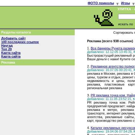
ФОТО приколы
╥
Игры
╥
УЛИТКА
- 
искать по
Разделы каталога
Сортировать 
Добавить сайт
Реклама (всего 938 ссылок)
100 последних ссылок
Наугад
1.
Все баннеры Рунета размер
Топ 20
Добавлено: 12.12.05 13:45:31,
Карта сайта
Быстрорастущий рекламный р
Карта сайта
Ваши деньги с нами! Купите с
Реклама
2.
Рекламное агентство полног
Добавлено: 16.07.05 00:20:41,
реклама в Москве, реклама в 
цены, туризм и отдых, ремонт 
недвижимость и цены, поли
реклама, пластиковые кар
региональная реклама
3.
PR реклама точка ком. Найд
Добавлено: 11.11.05 23:52:15,
PR реклама точка ком. Рей
предприятий предлагает: найди
реклама в метро, реклама
транспорте, интернет реклама
агентства, рекламные сайты
карт, производство рекламно 
4.
Каталог рекламных ресурсов
Добавлено: 19.04.06 07:54:29,