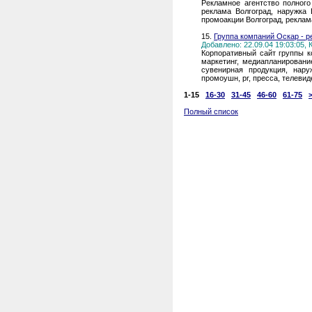
Рекламное агентство полного
реклама Волгоград, наружка 
промоакции Волгоград, рекла
15.
Группа компаний Оскар - р
Добавлено: 22.09.04 19:03:05,
Корпоративный сайт группы к
маркетинг, медиапланирование
сувенирная продукция, наруж
промоушн, pr, пресса, телевид
1-15
16-30
31-45
46-60
61-75
Полный список