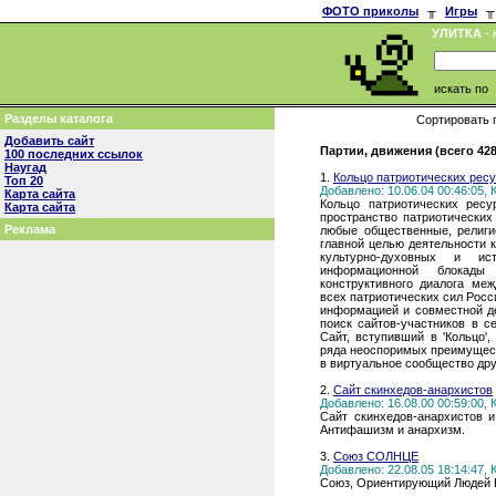
ФОТО приколы
╥
Игры
╥
УЛИТКА
- 
искать по
Разделы каталога
Сортировать 
Добавить сайт
Партии, движения (всего 42
100 последних ссылок
Наугад
1.
Кольцо патриотических рес
Топ 20
Добавлено: 10.06.04 00:46:05,
Карта сайта
Кольцо патриотических ресу
Карта сайта
пространство патриотических
Реклама
любые общественные, религи
главной целью деятельности 
культурно-духовных и ис
информационной блокады
конструктивного диалога ме
всех патриотических сил Росс
информацией и совместной дея
поиск сайтов-участников в с
Сайт, вступивший в 'Кольцо'
ряда неоспоримых преимуществ
в виртуальное сообщество др
2.
Сайт скинхедов-анархистов
Добавлено: 16.08.00 00:59:00,
Сайт скинхедов-анархистов и
Антифашизм и анархизм.
3.
Союз СОЛНЦЕ
Добавлено: 22.08.05 18:14:47,
Союз, Ориентирующий Людей 