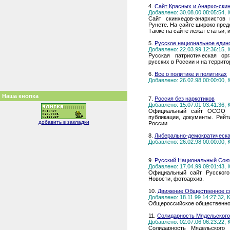
4.
Сайт Красных и Анархо-ски
Добавлено: 30.08.00 08:05:54,
Сайт скинхедов-анархистов 
Рунете. На сайте широко пред
Также на сайте лежат статьи,
5.
Русское национальное един
Добавлено: 22.03.99 12:36:15,
Русская патриотическая ор
русских в России и на террит
6.
Все о политике и политиках
Добавлено: 26.02.98 00:00:00,
Наша кнопка
7.
Россия без наркотиков
Добавлено: 15.07.01 03:41:36,
Официальный сайт ОСОО "Р
публикации, документы. Рейт
добавить в закладки
России
8.
Либерально-демократическа
Добавлено: 26.02.98 00:00:00,
9.
Русский Национальный Сою
Добавлено: 17.04.99 09:01:43,
Официальный сайт Русского 
Новости, фотоархив.
10.
Движение Общественное с
Добавлено: 18.11.99 14:27:32,
Общероссийское общественное
11.
Солидарность Мядельского
Добавлено: 02.07.06 06:23:22,
Солидарность Мядельского