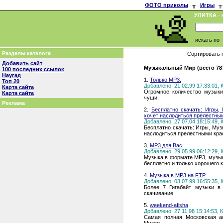
ФОТО приколы
╥
Игры
╥
УЛИТКА
- 
искать по
Разделы каталога
Сортировать 
Добавить сайт
Музыкальный Мир (всего 78
100 последних ссылок
Наугад
1.
Только MP3.
Топ 20
Добавлено: 21.02.99 17:33:01,
Карта сайта
Огромное количество музыки
Карта сайта
чуши.
Реклама
2.
Бесплатно скачать: Игры, 
хочет наслодиться прелестны
Добавлено: 27.07.04 18:15:49,
Бесплатно скачать: Игры, Музы
наслодиться прелестными крас
3.
MP3 для Вас
Добавлено: 29.05.99 06:12:29,
Музыка в формате MP3, музыка
бесплатно и только хорошего 
4.
Музыка в MP3 на FTP
Добавлено: 03.07.99 16:55:35,
Более 7 Гигабайт музыки в
скачивание.
5.
weekend-afisha
Добавлено: 27.11.98 15:14:53,
Самая полная Московская аф