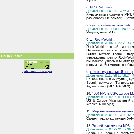
Музеи.
6.
MP3 Collection
Добавлено: 04.07.99 13:36:37,
Куча музыки в формате MP3. А
разнообразных ссылок!!! Заход
7.
Лучшая миди музыка midi
Добавлено: 19.11.98 19:50:44,
Миди музыка, MIDI
8.
..:: Rock-World ::..
Добавлено: 26.06.06 22:25:33,
Rock-World - это сайт где вы 
На данном сайте есть место т
Готика, Металл, Гранж и по
Наша кнопка
учереждена премия Rock-World
вы можете узнать о многих гр
форум, где Вы можете пообща
добавить в закладки
9.
Omen - музыкальный центр
Добавлено: 11.10.98 10:58:24,
Ссылки (наши и их группы, ауд
Sound software; Танцеваль
Аудиофайлы (MID, RA, MP3)
10.
4000 MP3 & USA, Europe Mu
Добавлено: 06.02.99 01:41:03,
US & Europe Музыкальный х
Archive(4000 Mp3).
11.
Мир танцевальной музыки
Добавлено: 10.04.99 13:00:42,
Самая лучшая коллекция DANCE 
12.
Российская музыка MP3, т
Добавлено: 26.07.99 21:07:39,
Более 150 песен в формат