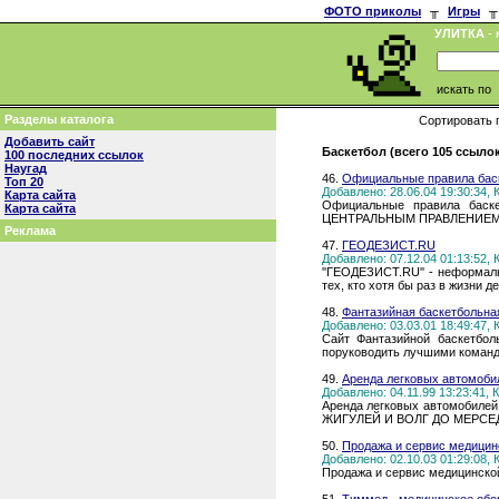
ФОТО приколы
╥
Игры
╥
УЛИТКА
- 
искать по
Разделы каталога
Сортировать 
Добавить сайт
Баскетбол (всего 105 ссыло
100 последних ссылок
Наугад
46.
Официальные правила бас
Топ 20
Добавлено: 28.06.04 19:30:34,
Карта сайта
Официальные правила баске
Карта сайта
ЦЕНТРАЛЬНЫМ ПРАВЛЕНИЕМ FI
Реклама
47.
ГЕОДЕЗИСТ.RU
Добавлено: 07.12.04 01:13:52,
''ГЕОДЕЗИСТ.RU'' - неформал
тех, кто хотя бы раз в жизни д
48.
Фантазийная баскетбольна
Добавлено: 03.03.01 18:49:47,
Сайт Фантазийной баскетбол
поруководить лучшими команд
49.
Аренда легковых автомоби
Добавлено: 04.11.99 13:23:41,
Аренда легковых автомобилей
ЖИГУЛЕЙ И ВОЛГ ДО МЕРС
50.
Продажа и сервис медицин
Добавлено: 02.10.03 01:29:08,
Продажа и сервис медицинско