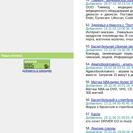
51.
Тиммед - медицинское обо
Добавлено: 28.07.03 18:13:19,
ООО Тиммед - медицинск
медицинского оборудования д
джонсон и джонсон. Поставки
Endo, Gynecare, Lifescan, Cod
52.
Здоровье и Красота с "Тен
Добавлено: 14.11.03 13:08:36,
Интернет-магазин. Уникальн
продуктов пчеловодства. В со
перга, маточное молочко, пчел
53.
Баскетбольная сборная ли
Добавлено: 23.12.00 19:30:28,
Команда, занимающая первы
Наша кнопка
гимназий, лицеев. Информация 
54.
Againstbookmakers - играт
Добавлено: 25.02.04 03:51:10,
добавить в закладки
Againstbookmakers - играем
вместе. Затратив 15 минут в д
55.
Матчки NBA видео более 3
Добавлено: 26.10.05 16:01:18,
Матчки NBA на DVD, VHS, CD 
300 матчей.
56.
Баскетбольный и стритбол
Добавлено: 13.11.04 00:45:45,
Форум о баскетоле и стритбол
57.
Kashe
Добавлено: 29.11.00 21:55:53,
кто хочет DRIVER GO in musi
58.
Донские соколы
Добавлено: 23.01.01 19:03:26,