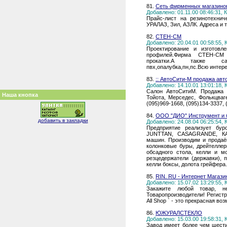
81.
Сеть фирменных магазино
Добавлено: 01.11.00 08:46:31,
Прайс-лист на резинотехнич
УРАЛАЗ, Зил, АЗЛК. Адреса и 
82.
СТЕН-СМ
Добавлено: 20.04.01 00:58:55,
Проектирование и изготовл
профилей.Фирма СТЕН-СМ 
прокатки.А также сай
пвх,опалубка,пн,пс.Всю инт
83.
:: АвтоСити-М продажа авт
Добавлено: 14.10.01 13:01:18,
Салон АвтоСитиМ. Продажа 
Наша кнопка
Тойота, Мерседес, Фолькцваге
(095)969-1668, (095)134-3337,
84.
ООО "ДИО" Инструмент и 
добавить в закладки
Добавлено: 24.08.04 06:25:54,
Предприятие реализует бур
JUNTTAN, CASAGRANDE, КА
машин. Производим и продаё
колонковые буры, дрейтеллер
обсадного стола, келли и м
резцедержатели (державки), 
келли боксы, долота грейфера.
85.
RIN. RU - Интернет Магази
Добавлено: 15.07.02 13:29:55,
Закажите любой товар, н
Товаропроизводители! Регистр
All Shop ` - это прекрасная в
86.
ЮЖУРАЛСТЕКЛО
Добавлено: 15.03.00 19:58:31,
Завод имеет более чем шести