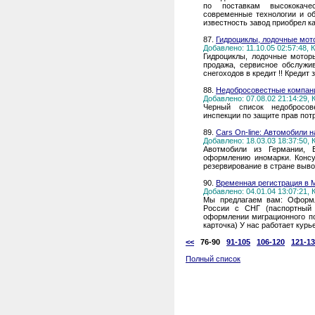
по поставкам высококачес
современные технологии и о
известность завод приобрел к
87.
Гидроциклы, лодочные мото
Добавлено: 11.10.05 02:57:48,
Гидроциклы, лодочные моторы
продажа, сервисное обслужив
снегоходов в кредит !! Кредит за
88.
Недобросовестные компан
Добавлено: 07.08.02 21:14:29,
Черный список недобросов
инспекции по защите прав потр
89.
Cars On-line: Автомобили н
Добавлено: 18.03.03 18:37:50,
Авотмобили из Германии, Б
оформлению иномарки. Консу
резервирование в стране вывоз
90.
Временная регистрация в 
Добавлено: 04.01.04 13:07:21,
Мы предлагаем вам: Оформл
России с СНГ (паспортный 
оформлении миграционного по
карточка) У нас работает курь
<<
76-90
91-105
106-120
121-1
Полный список