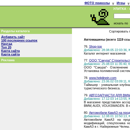
ФОТО приколы
╥
Игры
╥
УЛИТКА
- 
искать по
Разделы каталога
Сортировать 
Добавить сайт
Автомашины (всего 1119 сс
100 последних ссылок
Наугад
76.
Shop-top
Топ 20
Добавлено: 28.08.05 22:03:36,
Карта сайта
Каталог интернет магазинов
Карта сайта
Реклама
77.
ООО "Сакура" Строительст
Добавлено: 25.08.03 11:35:40,
ООО "Сакура"- Озеленение и
Установка полливочной систе
78.
www.helplinein.com
Добавлено: 23.06.02 03:09:11,
Таймшер - уникальная клубна
туристического бизнеса.
79.
АВТОЗАПЧАСТИ ДЛЯ BMW
Добавлено: 17.12.03 14:13:55,
В магазине представлен асс
BMW, AUDI, VOLKSWAGEN. В н
80.
Автомобили КамАЗ на прод
Добавлено: 12.08.01 10:50:13,
Автомобили КамАЗ на прод
модификаций, спецтехника н
КамАЗ в г. Набережные Челны.