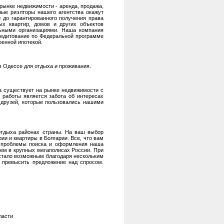
рынке недвижимости - аренда, продажа,
ные риэлторы нашего агентства окажут
 до гарантированного получения права
ых квартир, домов и других объектов
льными организациями. Наша компания
редитование по Федеральной программе
енной ипотекой.
в Одессе для отдыха и проживания.
а существует на рынке недвижимости с
 работы является забота об интересах
 друзей, которые пользовались нашими
отдыха районах страны. На ваш выбор
ии и квартиры в Болгарии. Все, что вам
е проблемы поиска и оформления наша
чем в крупных мегаполисах России. При
 стало возможным благодаря нескольким
й превысить предложение над спросом.
ласти