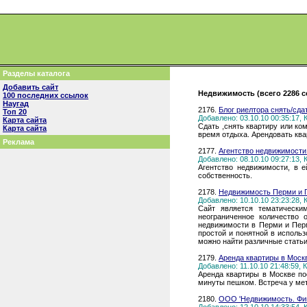
Разделы каталога
Добавить сайт
Недвижимость (всего 2286 
100 последних ссылок
Наугад
2176.
Блог риелтора снять/сда
Топ 20
Добавлено: 03.10.10 00:35:17,
Карта сайта
Сдать ,снять квартиру или ко
Карта сайта
время отдыха. Арендовать ква
Реклама
2177.
Агентство недвижимости 
Добавлено: 08.10.10 09:27:13,
Агентство недвижимости, в 
собственность.
2178.
Недвижимость Перми и П
Добавлено: 10.10.10 23:23:28,
Сайт является тематически
неограниченное количество 
недвижимости в Перми и Пер
простой и понятной в исполь
можно найти различные статьи
2179.
Аренда квартиры в Моск
Добавлено: 11.10.10 21:48:59,
Аренда квартиры в Москве пос
минуты пешком. Встреча у мет
2180.
ООО 'Недвижимость. Фи