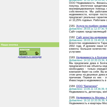
Добавлено: 12.10.10 14:33:54,
ООО 'Недвижимость. Финансы.
покупка, ипотечное кредитов
квалифицированную помощь на
собственности. Мы работаем
недвижимости, которая пост
предлагает реальные гаранти
от 10,25% годовых. Работаем 
2181.
Услуги по подбору недв
Добавлено: 28.03.11 12:37:30,
Сайт-сервис представляющий у
2182.
Сайт агенства недвижимо
Добавлено: 28.03.11 19:49:18,
Агентство недвижимости 'Гар
Наша кнопка
2002 года. И думаем наши кл
клиента. Большое количество
услугами.
добавить в закладки
2183.
Недвижимость в Болгар
Добавлено: 14.10.10 20:15:34,
Мы предлагаем дома в Болга
предлагаются как объекты нед
необходимо - только опреде
компания берет на себя. Вы м
этом цены на дешевые дома и 
причинам. Первая из них - э
Инвестиции в недвижимость в 
2184.
ООО "Багратион"
Добавлено: 13.05.11 14:36:39,
Недвижимость, детекторы, ме
2185.
Недвижимость Москвы. 
Добавлено: 16.10.10 20:35:39,
Недвижимость и квартиры Мос