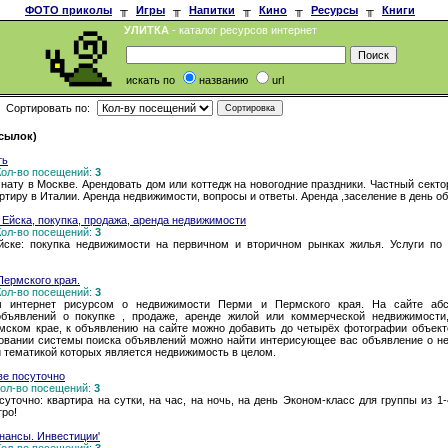
ФОТО приколы
╥
Игры
╥
Напитки
╥
Кино
╥
Ресурсы
╥
Книги
УЛИТКА
- каталог ресурсов интернет
искать по
названию
url
Сортировать по:
ссылок)
ть
 Кол-во посещений:
3
мнату в Москве. Арендовать дом или коттедж на новогодние праздники. Частный сектор
ртиру в Италии. Аренда недвижимости, вопросы и ответы. Аренда ,заселение в день о
Ейска, покупка, продажа, аренда недвижимости
 Кол-во посещений:
3
ейске: покупка недвижимости на первичном и вторичном рынках жилья. Услуги по
ермского края.
 Кол-во посещений:
3
м интернет рисурсом о недвижимости Перми и Пермского края. На сайте абс
объявлений о покупке , продаже, аренде жилой или коммерческой недвижимости
мском крае, к объявлению на сайте можно добавить до четырёх фотографии объек
зовании системы поиска объявлений можно найти интерисующее вас объявление о не
 тематикой которых является недвижимость в целом.
ве посуточно
 Кол-во посещений:
3
уточно: квартира на сутки, на час, на ночь, на день Эконом-класс для группы из 1
ро!
нансы. Инвестиции'