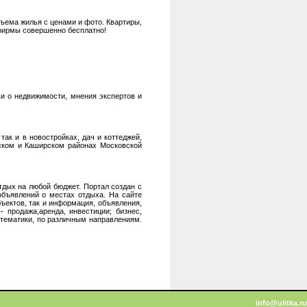
съема жилья с ценами и фото. Квартиры,
 фирмы совершенно бесплатно!
и о недвижимости, мнения экспертов и
ак и в новостройках, дач и коттеджей,
нском и Каширском районах Московской
дых на любой бюджет. Портал создан с
объявлений о местах отдыха. На сайте
ъектов, так и информация, объявления,
 продажа,аренда, инвестиции; бизнес,
 тематики, по различным направлениям.
info@ulitka.ru