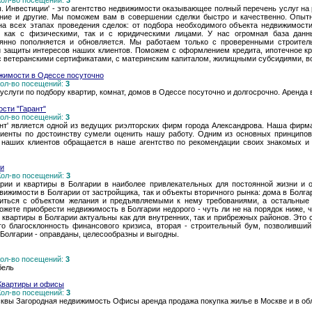
 Кол-во посещений:
3
 Инвестиции' - это агентство недвижимости оказывающее полный перечень услуг на 
ание и другие. Мы поможем вам в совершении сделки быстро и качественно. Опыт
 всех этапах проведения сделок: от подбора необходимого объекта недвижимости
 как с физическими, так и с юридическими лицами. У нас огромная база данн
оянно пополняется и обновляется. Мы работаем только с проверенными строите
и защиты интересов наших клиентов. Поможем с оформлением кредита, ипотечное к
с ветеранскими сертификатами, с материнским капиталом, жилищными субсидиями, во
ижимости в Одессе посуточно
 Кол-во посещений:
3
слуги по подбору квартир, комнат, домов в Одессе посуточно и долгосрочно. Аренда 
сти "Гарант"
 Кол-во посещений:
3
ант' является одной из ведущих риэлторских фирм города Александрова. Наша фирм
иенты по достоинству сумели оценить нашу работу. Одним из основных принципов
 наших клиентов обращается в наше агентство по рекомендации своих знакомых и
ии
 Кол-во посещений:
3
рии и квартиры в Болгарии в наиболее привлекательных для постоянной жизни и 
вижимости в Болгарии от застройщика, так и объекты вторичного рынка: дома в Болгар
литься с объектом желания и предъявляемыми к нему требованиями, а остальны
ожете приобрести недвижимость в Болгарии недорого - чуть ли не на порядок ниже, 
квартиры в Болгарии актуальны как для внутренних, так и прибрежных районов. Это
то благосклонность финансового кризиса, вторая - строительный бум, позволивши
Болгарии - оправданы, целесообразны и выгодны.
 Кол-во посещений:
3
бель
Квартиры и офисы
 Кол-во посещений:
3
квы Загородная недвижимость Офисы аренда продажа покупка жилье в Москве и в об