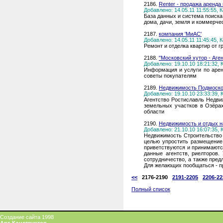
2186.
Renter - продажа аренд
Добавлено: 14.05.11 11:55:55,
База данных и система поиска
дома, дачи, земля и коммерче
2187.
компания 'МиАС'
Добавлено: 14.05.11 11:45:45,
Ремонт и отделка квартир от г
2188.
"Московский хутор - Аге
Добавлено: 19.10.10 18:21:32,
Информация и услуги по арен
советы покупателям
2189.
Недвижимость Подмосков
Добавлено: 19.10.10 23:33:39,
Агентство Ростиславль Недвиж
земельных участков в Озёра
области
2190.
Недвижимость и отдых н
Добавлено: 21.10.10 16:07:35,
Недвижимость Строительство 
целью упростить размещение 
приветствуются и принимаются
данные агентств, риелторов.
сотрудничество, а также пред
Для желающих пообщаться - п
<<
2176-2190
2191-2205
2206-22
Полный список
Создание сайта 1998