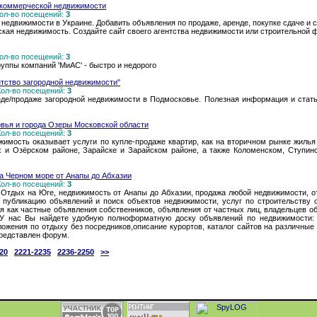
а коммерческой недвижимости
 Кол-во посещений:
3
 недвижимости в Украине. Добавить объявления по продаже, аренде, покупке сдаче и 
ская недвижимость. Создайте сайт своего агентства недвижимости или строительной
 Кол-во посещений:
3
руппы компаний 'МиАС' - быстро и недорого
нтство загородной недвижимости"
 Кол-во посещений:
3
де/продаже загородной недвижимости в Подмосковье. Полезная информация и стать
ья и города Озеры Московской области
 Кол-во посещений:
3
имость оказывает услуги по купле-продаже квартир, как на вторичном рынке жилья т
х и Озёрском районе, Зарайске и Зарайском районе, а также Коломенском, Ступи
а Черном море от Анапы до Абхазии
 Кол-во посещений:
3
Отдых на Юге, недвижимость от Анапы до Абхазии, продажа любой недвижимости, от
публикацию объявлений и поиск объектов недвижимости, услуг по строительству 
 как частные объявления собственников, объявления от частных лиц, владельцев об
 У нас Вы найдете удобную полноформатную доску объявлений по недвижимости: -
ложения по отдыху без посредников,описание курортов, каталог сайтов на различные
редставлен форум.
20
2221-2235
2236-2250
>>