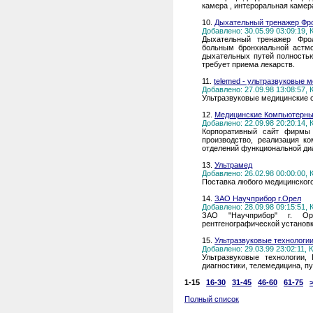
камера , интероральная камера
10.
Дыхательный тренажер Фр
Добавлено: 30.05.99 03:09:19,
Дыхательный тренажер Фро
больным бронхиальной астмо
дыхательных путей полностью
требует приема лекарств.
11.
telemed - ультразвуковые 
Добавлено: 27.09.98 13:08:57,
Ультразвуковые медицинские 
12.
Медицинские Компьютерн
Добавлено: 22.09.98 20:20:14,
Корпоративный сайт фирмы 
производство, реализация к
отделений функциональной диа
13.
Ультрамед
Добавлено: 26.02.98 00:00:00,
Поставка любого медицинског
14.
ЗАО Научприбор г.Орел
Добавлено: 28.09.98 09:15:51,
ЗАО "Научприбор" г. Ор
рентгенографической установк
15.
Ультразвуковые технологи
Добавлено: 29.03.99 23:02:11,
Ультразвуковые технологии,
диагностики, телемедицина, п
1-15
16-30
31-45
46-60
61-75
Полный список