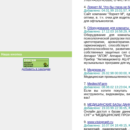
УЛЬТРАЗВУКОВЫЕ ОЧИСТИТ
4.
Лорнет-М. Что-бы глаза не б
Добавлено: 04.01.99 15:01:57,
Сайт компании "Лорнет-М", е
оптики, в. т.ч. очки для водит
для офтальмологов.
5.
Оборудование для комнаты 
Добавлено: 17.12.03 16:58:29,
Оборудование для комнаты
психологической разгрузки по
цветотерапии, ароматерапи
гармонизирует, способствуе
работоспособности, развити
собственных защитных сил о
Наша кнопка
Аппарат "АПЭК". Аппарат "Пол
Прибор "Активациометр АЦ-6
музыкальных программ для му
добавить в закладки
6.
Медпром.ру
Добавлено: 26.02.98 00:00:00,
Медицинская промышленность
7.
MedtechFarm
Добавлено: 08.08.02 13:23:04,
Если вы хотите покупать 
инструменты, видокамеры, ви
вас!
8.
МЕДИЦИНСКИЕ БАЗЫ ДАН
Добавлено: 19.03.99 22:36:05,
Онлайн доступ к базам д
СНГ" и "МЕДИЦИНСКИЕ ПРО
9.
www.visiograph.ru
Добавлено: 10.07.04 18:49:15,
визиограф , радиовизиограф ,