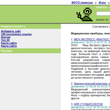
ФОТО приколы
╥
Игры
╥
УЛИТКА
- 
искать по
Разделы каталога
Сортировать 
Добавить сайт
Медицинские приборы, техни
100 последних ссылок
Наугад
1.
МЕД-ЭКСПРЕСС-ДИАГНОС
Топ 20
Добавлено: 20.03.11 00:37:31,
Карта сайта
ООО 'Мед-Экспресс-Диаг
Карта сайта
диагностических экспресс-те
Реклама
алкоголь, на инфекции. Комп
года. Большой опыт и собст
повседневную жизнь самые 
России разработала совре
иммунохроматографическо
иммунохроматографического 
Надежная и быстрая диагно
лечению. Цель нашей деяте
качественными методами диаг
до качественного анализа.
2.
Диагностический комплекс п
Добавлено: 07.06.06 01:43:02,
Медицинский компьютер
профессионального пользова
Фоль + подбор препаратов) Б
другое.
3.
ДЛЯ СТОМАТОЛОГОВ
Добавлено: 23.07.04 05:23:30,