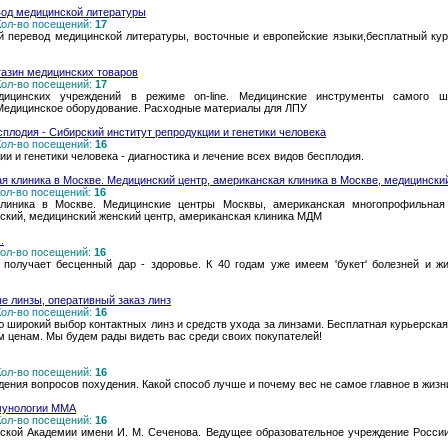
од медицинской литературы
 Кол-во посещений:
17
 перевод медицинской литературы, восточные и европейские языки,бесплатный кур
газин медицинских товаров
 Кол-во посещений:
17
ицинских учреждений в режиме on-line. Медицинские инструменты самого ши
Медицинское оборудование. Расходные материалы для ЛПУ
сплодия - Сибирский институт репродукции и генетики человека
 Кол-во посещений:
16
и и генетики человека - диагностика и лечение всех видов бесплодия.
 клиника в Москве. Медицинский центр, американская клиника в Москве, медицинский
 Кол-во посещений:
16
линика в Москве. Медицинские центры Москвы, американская многопрофильная 
ский, медицинский женский центр, американская клиника МДМ
.
 Кол-во посещений:
16
 получает бесценный дар - здоровье. К 40 годам уже имеем 'букет' болезней и 
е линзы, оперативный заказ линз
 Кол-во посещений:
16
ирокий выбор контактных линз и средств ухода за линзами. Бесплатная курьерская 
м ценам. Мы будем рады видеть вас среди своих покупателей!
 Кол-во посещений:
16
ния вопросов похудения. Какой способ лучше и почему вес не самое главное в жизн
мунологии ММА
 Кол-во посещений:
16
кой Академии имени И. М. Сеченова. Ведущее образовательное учреждение России