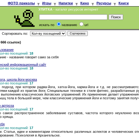
ФОТО приколы
╥
Игры
╥
Напитки
╥
Кино
╥
Ресурсы
╥
Книги
УЛИТКА
- каталог ресурсов интернет
искать по
названию
url
Сортировать по:
 666 ссылок)
ьзование
 Кол-во посещений:
18
ие - название говорит само за себя
нский информационный сайт
 Кол-во посещений:
18
йога, школа йоги москва
 Кол-во посещений:
17
подход, при котором раджа-йога, хатха-йога, карма-йога и т.д. не рассматриваютс
ями каждой из практик йоги. Специальные техники в стиле фитнес, разработанные р
к выполнению классических йоговских упражнений. Их применение делает упражнения
шц тела в большей мере, чем классические упражнения йоги и поэтому занятия полу
 артроза
 Кол-во посещений:
17
 самое распространенное заболевание суставов, частота которого неуклонно воз
о хряща.
ебя
 Кол-во посещений:
17
ии. Статьи, идеи и комментарии относительно различных аспектов и человеческих о
ирование. Психология в Архангельске.