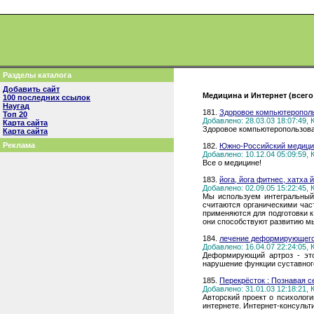
Разделы каталога
Добавить сайт
Медицина и Интернет (всего
100 последних ссылок
Наугад
181.
Здоровое компьютеропол
Топ 20
Добавлено: 28.03.03 18:07:49,
Карта сайта
Здоровое компьютеропользован
Карта сайта
Реклама
182.
Южно-Российский медици
Добавлено: 10.12.04 05:09:59,
Все о медицине!
183.
йога, йога фитнес, хатха 
Добавлено: 02.09.05 15:22:45,
Мы используем интегральный 
считаются органическими част
применяются для подготовки 
они способствуют развитию мы
184.
лечение деформирующего
Добавлено: 16.04.07 22:24:05,
Деформирующий артроз - это
нарушение функции суставног
185.
Перекрёсток : Познавая с
Добавлено: 31.01.03 12:18:21,
Авторский проект о психолог
интернете. Интернет-консульт