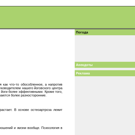
Погода
Анекдоты
Реклама
я как что-то обособленное, а напротив
уководителем нашего йоговского центра
 йоги более эффективными. Кроме того,
чаются более разносторонние.
растает. В основе остеоартроза лежит
тношений и жизни вообще. Психология в