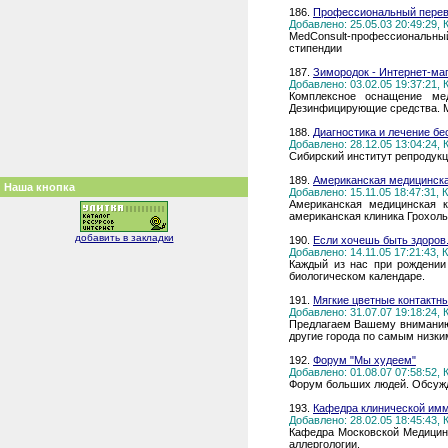
186.
Профессиональный перев
Добавлено: 25.05.03 20:49:29,
MedConsult-профессиональный
стипендии
187.
Зимородок - Интернет-ма
Добавлено: 03.02.05 19:37:21,
Комплексное оснащение мед
Дезинфицирующие средства. 
188.
Диагностика и лечение бе
Добавлено: 28.12.05 13:04:24,
Сибирский институт репродукци
189.
Американская медицинская
Наша кнопка
Добавлено: 15.11.05 18:47:31,
Американская медицинская к
американская клиника Грохоль
добавить в закладки
190.
Если хочешь быть здоров.
Добавлено: 14.11.05 17:21:43,
Каждый из нас при рождении
биологическом календаре.
191.
Мягкие цветные контактны
Добавлено: 31.07.07 19:18:24,
Предлагаем Вашему вниманию ш
другие города по самым низки
192.
Форум "Мы худеем"
Добавлено: 01.08.07 07:58:52,
Форум больших людей. Обсужде
193.
Кафедра клинической им
Добавлено: 28.02.05 18:45:43,
Кафедра Московской Медицинс
аллергологии.