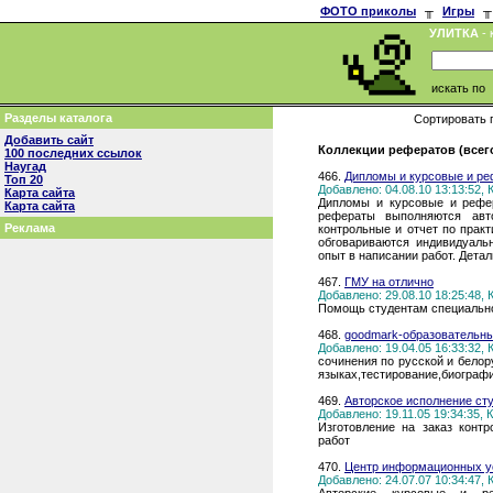
ФОТО приколы
╥
Игры
╥
УЛИТКА
- 
искать по
Разделы каталога
Сортировать 
Добавить сайт
Коллекции рефератов (всего
100 последних ссылок
Наугад
466.
Дипломы и курсовые и р
Топ 20
Добавлено: 04.08.10 13:13:52,
Карта сайта
Дипломы и курсовые и рефе
Карта сайта
рефераты выполняются авто
Реклама
контрольные и отчет по прак
обговариваются индивидуальн
опыт в написании работ. Детал
467.
ГМУ на отлично
Добавлено: 29.08.10 18:25:48,
Помощь студентам специально
468.
goodmark-образовательны
Добавлено: 19.04.05 16:33:32,
сочинения по русской и белор
языках,тестирование,биографи
469.
Авторское исполнение ст
Добавлено: 19.11.05 19:34:35,
Изготовление на заказ конт
работ
470.
Центр информационных у
Добавлено: 24.07.07 10:34:47,