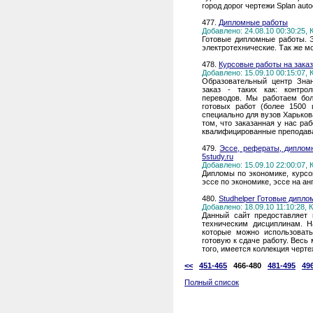
город дорог чертежи Splan aut
477.
Дипломные работы
Добавлено: 24.08.10 00:30:25,
Готовые дипломные работы. 
электротехнические. Так же м
478.
Курсовые работы на заказ
Добавлено: 15.09.10 00:15:07,
Образовательный центр Зна
заказ - таких как: контро
переводов. Мы работаем бол
готовых работ (более 1500 
специально для вузов Харьков
том, что заказанная у нас ра
квалифицированные преподав
479.
Эссе, рефераты, диплом
5study.ru
Добавлено: 15.09.10 22:00:07,
Дипломы по экономике, курсо
эссе по экономике, эссе на а
480.
Studhelper Готовые дипло
Добавлено: 18.09.10 11:10:28,
Данный сайт предоставляет
техническим дисциплинам. Н
которые можно использовать
готовую к сдаче работу. Весь
того, имеется коллекция черт
<<
451-465
466-480
481-495
49
Полный список