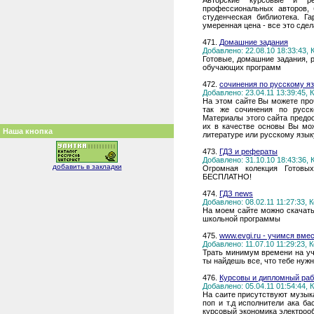
Авторские курсовые и р
профессиональных авторов, 
студенческая библиотека. Г
умеренная цена - все это сде
471.
Домашние задания
Добавлено: 22.08.10 18:33:43,
Готовые, домашние задания, 
обучающих программ
472.
сочинения по русскому яз
Добавлено: 23.04.11 13:39:45,
На этом сайте Вы можете проч
так же сочинения по русск
Материалы этого сайта предо
их в качестве основы Вы мож
Наша кнопка
литературе или русскому язык
473.
ГДЗ и рефераты
Добавлено: 31.10.10 18:43:36,
добавить в закладки
Огромная колекция Готовы
БЕСПЛАТНО!
474.
ГДЗ news
Добавлено: 08.02.11 11:27:33,
На моем сайте можно скачат
школьной программы
475.
www.evgi.ru - учимся вмес
Добавлено: 11.07.10 11:29:23,
Трать минимум времени на у
ты найдешь все, что тебе нуж
476.
Курсовы и дипломный раб
Добавлено: 05.04.11 01:54:44,
На саите присутствуют музыка
поп и т.д исполнители ака ба
курсовый экономика электроо