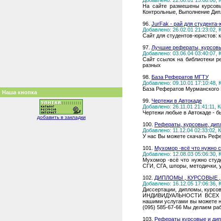
Добавлено: 22.08.01 15:08:00,
На сайте размешены курсовы
Контрольные, Выполнение Ди
96.
JurFak - рай для студента
Добавлено: 26.02.01 21:23:02,
Сайт для студентов-юристов: 
97.
Лучшие рефераты, курсовы
Добавлено: 03.06.04 03:40:07,
Сайт ссылок на библиотеки р
разных
98.
База Рефератов МГТУ
Добавлено: 09.10.01 17:10:48,
База Рефератов Мурманского 
Наша кнопка
99.
Чертежи в Автокаде
Добавлено: 26.11.01 21:41:11,
Чертежи любые в Автокаде - бы
добавить в закладки
100.
Рефераты, курсовые, дип
Добавлено: 11.12.04 02:33:02,
У нас Вы можете скачать Рефе
101.
Мухомор -всё что нужно с
Добавлено: 12.08.03 05:06:30,
Мухомор -всё что нужно студ
СГИ, СГА, шпоры, методички,
102.
ДИПЛОМЫ , КУРСОВЫЕ ,
Добавлено: 16.12.05 17:06:36,
Диссертации, дипломы, курс
ИНДИВИДУАЛЬНОСТИ ВСЕХ РАБ
нашими услугами вы можете на 
(095) 585-67-66 Мы делаем ра
103.
Рефераты курсовые и ди