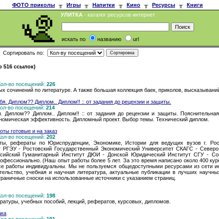
ФОТО приколы
╥
Игры
╥
Напитки
╥
Кино
╥
Ресурсы
╥
Книги
УЛИТКА
- каталог ресурсов интернет
искать по
названию
url
Сортировать по:
 516 ссылок)
 Кол-во посещений:
226
х сочинений по литературе. А также большая коллекция баек, приколов, высказываний
бя. Диплом?? Диплом.. Диплом!! :: от задания до рецензии и защиты.
 Кол-во посещений:
214
я. Диплом?? Диплом.. Диплом!! :: от задания до рецензии и защиты. Пояснительная
ономическая эффективность. Дипломный проект. Выбор темы. Технический диплом.
ты готовые и на заказ
 Кол-во посещений:
202
ы, рефераты по Юриспруденции, Экономике, Истории для ведущих вузов г. Рос
т РГЭУ - Ростовский Государственный Экономический Университет СКАГС - Северо
ийский Гуманитарный Институт ДЮИ - Донской Юридический Институт СГУ - Со
офессионально. (Наш опыт работы более 5 лет. За это время написано около 400 кур
се работы индивидуальны. Мы не пользуемся общедоступными ресурсами из сети ин
тельство, учебная и научная литература, актуальные публикации в лучших научны
раничные сноски на использованные источники с указанием страниц.
 Кол-во посещений:
198
ратуры, учебных пособий, лекций, рефератов, курсовых, дипломов.
ака