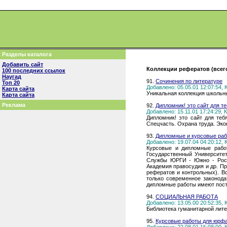
Разделы каталога
Добавить сайт
Коллекции рефератов (всего
100 последних ссылок
Наугад
91.
Сочинения по литературе
Топ 20
Добавлено: 05.05.01 12:07:54,
Карта сайта
Уникальная коллекция школьны
Карта сайта
Реклама
92.
Дипломник! это сайт для те
Добавлено: 15.11.01 17:24:29,
Дипломник! это сайт для теб
Спецчасть. Охрана труда. Эк
93.
Дипломные и курсовые рабо
Добавлено: 19.07.04 04:20:12,
Курсовые и дипломные работ
Государственный Университе
Службы ЮРГИ - Южно - Росс
Академия правосудия и др. Пр
рефератов и контрольных). В
только современное законода
дипломные работы имеют пост
94.
СОЦИАЛЬНАЯ РАБОТА
Добавлено: 13.05.00 20:52:35,
Библиотека гуманитарной лите
95.
Курсовые работы для юрф