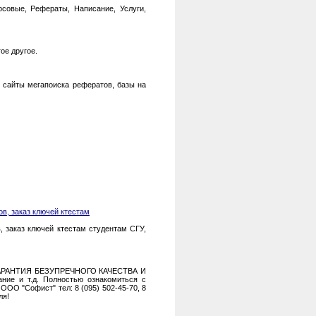
совые, Рефераты, Написание, Услуги,
ое другое.
, сайты мегапоиска рефератов, базы на
в, заказ ключей ктестам
, заказ ключей ктестам студентам СГУ,
Р, ГАРАНТИЯ БЕЗУПРЕЧНОГО КАЧЕСТВА И
ие и т.д. Полностью ознакомиться с
 ООО "Софист" тел: 8 (095) 502-45-70, 8
ля!