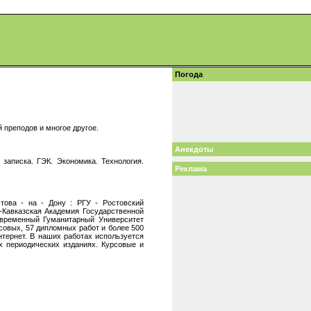
Погода
 преподов и многое другое.
Анекдоты
 записка. ГЭК. Экономика. Технология.
Реклама
това - на - Дону : РГУ - Ростовский
-Кавказская Академия Государственной
временный Гуманитарный Университет
совых, 57 дипломных работ и более 500
тернет. В наших работах используется
х периодических изданиях. Курсовые и