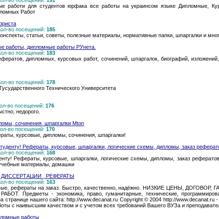
 Кол-во посещений:
191
е работи для студентов юрфака все работы на украинсом языке Дипломные, Кур
пломных Работ
-юриста
 Кол-во посещений:
185
конспекты, статьи, советы, полезные материалы, нормативные папки, шпаргалки и мног
е работы, дипломные работы РУнета.
 Кол-во посещений:
183
ефератов, дипломных, курсовых работ, сочинений, шпаргалок, биографий, изложений
 Кол-во посещений:
178
Гусударственного Технического Университета
 Кол-во посещений:
176
стно, недорого.
ломы, сочинения, шпаргалки Mton
 Кол-во посещений:
170
раты, курсовые, дипломы, сочинения, шпаргалки!
туденту! Рефераты, курсовые, шпаргалки, логические схемы, дипломы, заказ реферато
 Кол-во посещений:
168
енту! Рефераты, курсовые, шпаргалки, логические схемы, дипломы, заказ рефератов
 учебные материалы, домашки
 ДИССЕРТАЦИИ , РЕФЕРАТЫ
 Кол-во посещений:
163
овые, рефераты на заказ. Быстро, качественно, надёжно. НИЗКИЕ ЦЕНЫ, ДОГОВО
ОТ. Предметы - экономика, право, гуманитарные, технические, программирован
странице нашего сайта: http://www.decanat.ru Copyright © 2004 http://www.decanat.ru -
боты с наивысшим качеством и с учетом всех требований Вашего ВУЗа и преподавате
пломные работы