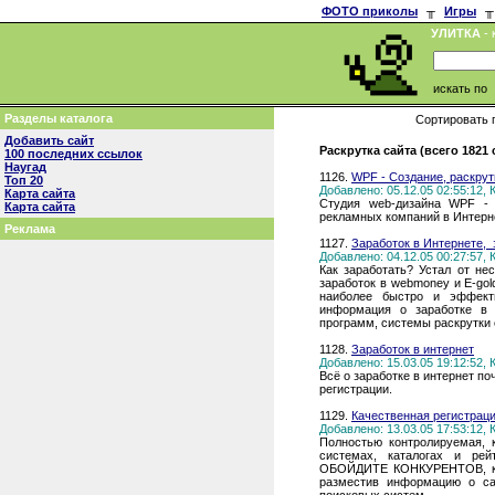
ФОТО приколы
╥
Игры
╥
УЛИТКА
- 
искать по
Разделы каталога
Сортировать 
Добавить сайт
Раскрутка сайта (всего 1821
100 последних ссылок
Наугад
1126.
WPF - Создание, раскрут
Топ 20
Добавлено: 05.12.05 02:55:12,
Карта сайта
Студия web-дизайна WPF - 
Карта сайта
рекламных компаний в Интерн
Реклама
1127.
Заработок в Интернете, 
Добавлено: 04.12.05 00:27:57,
Как заработать? Устал от не
заработок в webmoney и E-gol
наиболее быстро и эффект
информация о заработке в с
программ, системы раскрутки 
1128.
Заработок в интернет
Добавлено: 15.03.05 19:12:52,
Всё о заработке в интернет п
регистрации.
1129.
Качественная регистраци
Добавлено: 13.03.05 17:53:12,
Полностью контролируемая, 
системах, каталогах и рей
ОБОЙДИТЕ КОНКУРЕНТОВ, кот
разместив информацию о са