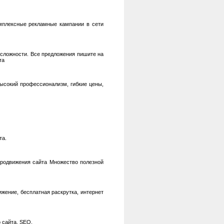
омплексные рекламные кампании в сети
 сложности. Все предложения пишите на
та
Высокий професcионализм, гибкие цены,
та.
продвижения сайта Множество полезной
ижение, бесплатная раскрутка, интернет
 сайта. SEO.