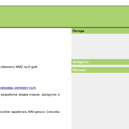
Погода
Анекдоты
е обменять WMZ на E-gold
Реклама
-реклама, интернет-услу
разработка медиа-планов, раскрутка и
пособов заработать WM-деньги. Способы