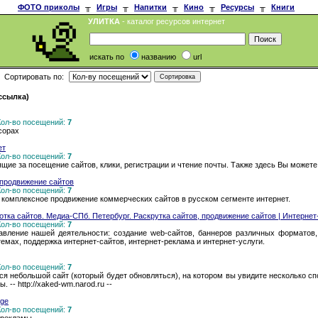
ФОТО приколы
╥
Игры
╥
Напитки
╥
Кино
╥
Ресурсы
╥
Книги
УЛИТКА
- каталог ресурсов интернет
искать по
названию
url
Сортировать по:
 ссылка)
 Кол-во посещений:
7
сорах
ет
 Кол-во посещений:
7
щие за посещение сайтов, клики, регистрации и чтение почты. Также здесь Вы может
и продвижение сайтов
 Кол-во посещений:
7
- комплексное продвижение коммерческих сайтов в русском сегменте интернет.
отка сайтов. Медиа-СПб. Петербург. Раскрутка сайтов, продвижение сайтов | Интернет
 Кол-во посещений:
7
вление нашей деятельности: создание web-сайтов, баннеров различных форматов, 
емах, поддержка интернет-сайтов, интернет-реклама и интернет-услуги.
 Кол-во посещений:
7
я небольшой сайт (который будет обновляться), на котором вы увидите несколько с
 -- http://xaked-wm.narod.ru --
dge
 Кол-во посещений:
7