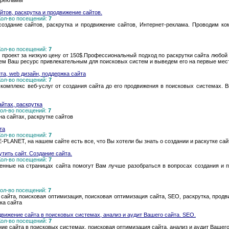
 рекламы
тов, раскрутка и продвижение сайтов.
 Кол-во посещений:
7
оздание сайтов, раскрутка и продвижение сайтов, Интернет-реклама. Проводим к
 Кол-во посещений:
7
 проект за низкую цену от 150$.Профессиональный подход по раскрутки сайта любой
аем Ваш ресурс привлекательным для поисковых систем и выведем его на первые мес
йта, web дизайн, поддержка сайта
 Кол-во посещений:
7
 комплекс веб-услуг от создания сайта до его продвижения в поисковых системах. 
йтах, раскрутка
 Кол-во посещений:
7
на сайтах, раскрутке сайтов
та
 Кол-во посещений:
7
PLANET, на нашем сайте есть все, что Вы хотели бы знать о создании и раскутке сай
тить сайт. Создание сайта.
 Кол-во посещений:
7
нные на страницах сайта помогут Вам лучше разобраться в вопросах создания и 
 Кол-во посещений:
7
 сайта, поисковая оптимизация, поисковая оптимизация сайта, SEO, раскрутка, продв
ка сайта
вижение сайта в поисковых системах, анализ и аудит Вашего сайта. SEO.
 Кол-во посещений:
7
ие сайта в поисковых системах, поисковая оптимизация сайта, анализ и аудит Вашего