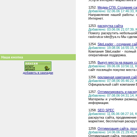
Услуги Интернет-маркетинга и
1252.
Медиа-СПб. Создание сай
Добавлено: 02.06.06 17:46:33,
Направление нашей работы: с
Интернет.
1253.
раскрутка сайта
Добавлено: 03.06.06 21:07:39,
Помогу раскрутить небольшой
raskrutca-site@ya.ru Мы сдел
1254.
SiteLeader - создание са
Добавлено: 19.08.06 16:55:15,
Компания SiteLeader - полный
оперативная поддержка.
Наша кнопка
1255.
Выкуп места на ваших са
Добавлено: 09.06.06 10:56:11,
сайт посвящён покупке места 
добавить в закладки
1256.
рекламная кампания сай
Добавлено: 07.08.06 05:46:22,
Официальный сайт компании E-
1257.
Оптимизировать и раскру
Добавлено: 07.08.06 04:31:14,
Материлы и учебники размеще
информации.
1258.
SEO SPEC
Добавлено: 11.06.06 08:27:16,
раскрутка сайта, продвижение
маркетинг, бесплатная раскрут
1259.
Оптимизация сайта, прод
Добавлено: 14.06.06 21:29:41,
Оптимизация сайта, продвижен