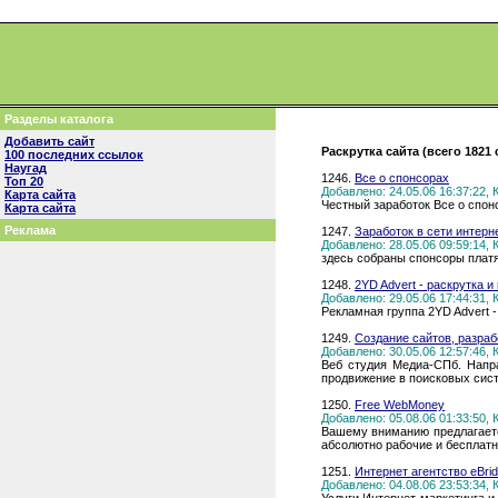
Разделы каталога
Добавить сайт
Раскрутка сайта (всего 1821
100 последних ссылок
Наугад
1246.
Все о спонсорах
Топ 20
Добавлено: 24.05.06 16:37:22,
Карта сайта
Честный заработок Все о спон
Карта сайта
Реклама
1247.
Заработок в сети интерн
Добавлено: 28.05.06 09:59:14,
здесь собраны спонсоры платя
1248.
2YD Advert - раскрутка 
Добавлено: 29.05.06 17:44:31,
Рекламная группа 2YD Advert 
1249.
Создание сайтов, разраб
Добавлено: 30.05.06 12:57:46,
Веб студия Медиа-СПб. Напра
продвижение в поисковых сист
1250.
Free WebMoney
Добавлено: 05.08.06 01:33:50,
Вашему вниманию предлагаетс
абсолютно рабочие и бесплатны.
1251.
Интернет агентство eBri
Добавлено: 04.08.06 23:53:34,