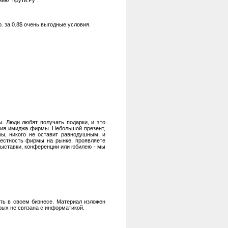
нию "Крути.Ру".
. за 0.8$ очень выгодные условия.
. Люди любят получать подарки, и это
ния имиджа фирмы. Небольшой презент,
мы, никого не оставит равнодушным, и
вестность фирмы на рынке, проявляете
 выставки, конференции или юбилею - мы
ать в своем бизнесе. Материал изложен
рых не связана с информатикой.