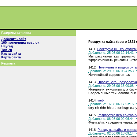
Разделы каталога
Добавить сайт
Раскрутка сайта (всего 1821
100 последних ссылок
Наугад
1411.
Раскрутка.ru - консульт
Топ 20
Добавлено: 25.05.06 12:14:41,
Карта сайта
Мы расскажем как грамотно 
Карта сайта
эффективность рекламы. Отве
Реклама
1412.
Нелинейный видеомонта
Добавлено: 29.05.06 08:41:53,
Нелинейный видеомонтаж
1413.
Проект Вега - разработк
Добавлено: 29.05.06 16:00:08,
Интернет-технологии для бизн
Современные технологии, высо
1414.
web
Добавлено: 16.08.06 17:53:15,
dtry rth rhhr hh srth srthsgr ea .
1415.
Разработка веб-сайтов п
Добавлено: 06.08.06 02:06:44,
Флексайтс - создание управля
1416.
Раскрутка сайта и поиск
Добавлено: 02.06.06 18:09:14,