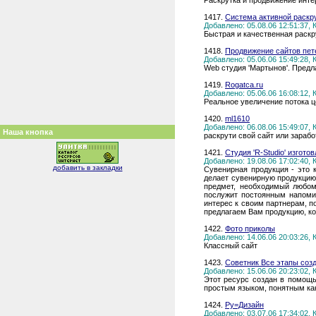
Раскрутка и продвижение интер
1417.
Система активной раскр
Добавлено: 05.08.06 12:51:37,
Быстрая и качественная раскру
1418.
Продвижение сайтов пет
Добавлено: 05.06.06 15:49:28,
Web студия 'Мартынов'. Предл
1419.
Rogatca.ru
Добавлено: 05.06.06 16:08:12,
Реальное увеличение потока ц
1420.
ml1610
Добавлено: 06.08.06 15:49:07,
Наша кнопка
раскрути свой сайт или зарабо
1421.
Студия 'R-Studio' изгот
Добавлено: 19.08.06 17:02:40,
добавить в закладки
Сувенирная продукция - это 
делает сувенирную продукцию
предмет, необходимый любом
послужит постоянным напоми
интерес к своим партнерам, п
предлагаем Вам продукцию, ко
1422.
Фото приколы
Добавлено: 14.06.06 20:03:26,
Классный сайт
1423.
Советник Все этапы созд
Добавлено: 15.06.06 20:23:02,
Этот ресурс создан в помощь
простым языком, понятным ка
1424.
Ру=Дизайн
Добавлено: 03.07.06 17:34:02,