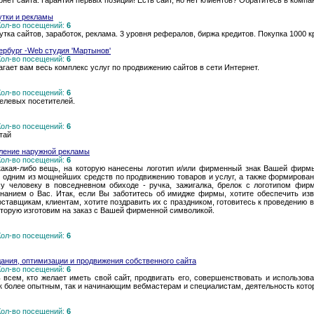
нет сайта. Гарантия первых позиций! Есть сайт, но нет клиентов? Обратитесь в компа
утки и рекламы
 Кол-во посещений:
6
тка сайтов, заработок, реклама. 3 уровня рефералов, биржа кредитов. Покупка 1000 кр
ербург -Web студия 'Мартынов'
 Кол-во посещений:
6
агает вам весь комплекс услуг по продвижению сайтов в сети Интернет.
 Кол-во посещений:
6
елевых посетителей.
 Кол-во посещений:
6
тай
овление наружной рекламы
 Кол-во посещений:
6
какая-либо вещь, на которую нанесены логотип и/или фирменный знак Вашей фирмы
 одним из мощнейших средств по продвижению товаров и услуг, а также формирова
у человеку в повседневном обиходе - ручка, зажигалка, брелок с логотипом фир
нанием о Вас. Итак, если Вы заботитесь об имидже фирмы, хотите обеспечить из
оставщикам, клиентам, хотите поздравить их с праздником, готовитесь к проведению
торую изготовим на заказ с Вашей фирменной символикой.
 Кол-во посещений:
6
ания, оптимизации и продвижения собственного сайта
 Кол-во посещений:
6
 всем, кто желает иметь свой сайт, продвигать его, совершенствовать и использов
к более опытным, так и начинающим вебмастерам и специалистам, деятельность кото
 Кол-во посещений:
6