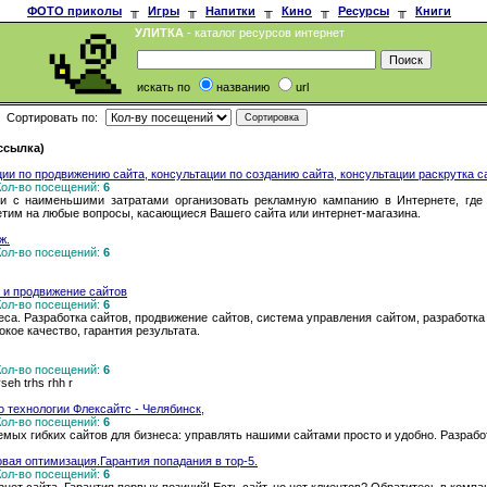
ФОТО приколы
╥
Игры
╥
Напитки
╥
Кино
╥
Ресурсы
╥
Книги
УЛИТКА
- каталог ресурсов интернет
искать по
названию
url
Сортировать по:
 ссылка)
ации по продвижению сайта, консультации по созданию сайта, консультации раскрутка с
 Кол-во посещений:
6
и с наименьшими затратами организовать рекламную кампанию в Интернете, где 
тим на любые вопросы, касающиеся Вашего сайта или интернет-магазина.
ж.
 Кол-во посещений:
6
а и продвижение сайтов
 Кол-во посещений:
6
еса. Разработка сайтов, продвижение сайтов, система управления сайтом, разработк
кое качество, гарантия результата.
 Кол-во посещений:
6
yseh trhs rhh r
о технологии Флексайтс - Челябинск,
 Кол-во посещений:
6
емых гибких сайтов для бизнеса: управлять нашими сайтами просто и удобно. Разрабо
овая оптимизация.Гарантия попадания в тор-5.
 Кол-во посещений:
6