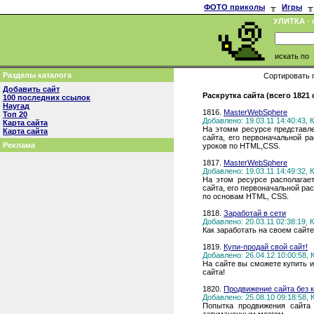
ФОТО приколы
╥
Игры
╥
УЛИТКА
- 
искать по
Разделы каталога
Сортировать 
Добавить сайт
Раскрутка сайта (всего 1821
100 последних ссылок
Наугад
1816.
MasterWebSphere
Топ 20
Добавлено: 19.03.11 14:40:43,
Карта сайта
На этомм ресурсе представл
Карта сайта
сайта, его первоначальной р
Реклама
уроков по HTML,CSS.
1817.
MasterWebSphere
Добавлено: 19.03.11 14:49:32,
На этом ресурсе располагае
сайта, его первоначальной ра
по основам HTML, CSS.
1818.
Заработай в сети
Добавлено: 20.03.11 02:38:19,
Как заработать на своем сайте
1819.
Купи-продай свой сайт!
Добавлено: 26.04.12 10:00:58,
На сайте вы сможете купить и
сайта!
1820.
Продвижение сайта без к
Добавлено: 25.08.10 09:18:58,
Попытка продвижения сайта