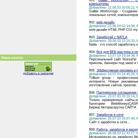
801.
Galilar WorkGroup - 
компьютеры
Добавлено: 21.06.03 20:00:21,
Galilar WorkGroup - Создани
локальных сетей, компьютеров.
802.
web-дизайн
Добавлено: 22.06.03 02:14:08,
web-дизайн HTML PHP CGI my
803.
Заработай с NATLA
Добавлено: 28.06.03 15:16:33,
Natla - это способ заработат
804.
Всё для ВЕБ-мастера и не 
Добавлено: 13.07.03 19:34:38,
Наша кнопка
Перcoнальный сайт Russel'a! 
приколы, баннеры под заказ и т.п.
805.
Эффективная реклама и п
добавить в закладки
Добавлено: 14.07.03 14:45:26,
Trillium group - профессио
интернете. Новые рекламные
изготовление сайтов, креатив,
806.
Партнёрское соглашение
Добавлено: 23.07.03 20:16:14,
Только проверенные сайты,
Категории: WebMoney|CASIN
Биржа| Автораскрутка САЙТА
807.
Заработок в сети
Добавлено: 25.07.03 03:07:49,
Сайт о заработке в сети....
808.
Работа, заработок и раскр
Добавлено: 06.08.03 12:43:17,
Мультипортал по заработку W