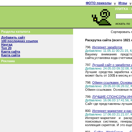
ФОТО приколы
╥
Игры
╥
УЛИТКА
- 
искать по
Разделы каталога
Сортировать 
Добавить сайт
Раскрутка сайта (всего 1821
100 последних ссылок
Наугад
796.
Интернет заработок
Топ 20
Добавлено: 11.05.11 00:21:15,
Карта сайта
Вашему вниманию предст
Карта сайта
сайта,установка кода счетчик
Реклама
797.
Лучший сайт о заработке 
Добавлено: 24.05.03 09:32:08,
Лучшие средства заработка 
может быть от 100$ в месяц и
798.
Обмен ссылками. Основы 
Добавлено: 29.05.03 06:26:02,
Обмен ссылками. Основные по
799.
ЛУЧШИЕ СПОНСОРЫ ИН
Добавлено: 16.06.03 17:41:56,
Сайт где представлены лучши
800.
Интернет-маркетинг и рас
Добавлено: 17.06.03 21:21:07,
Интернет-маркетинг и раск
поисковых системах, генера
коллекция скриптов. И это еще 