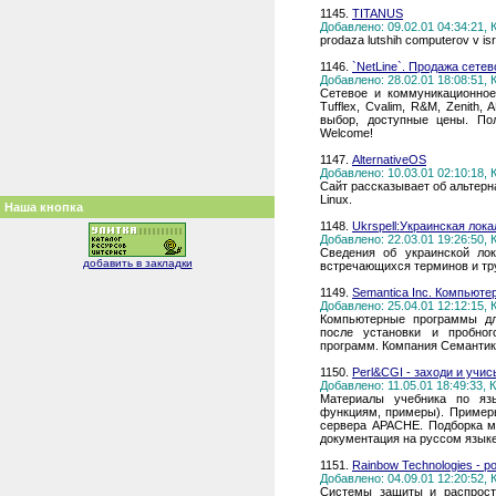
1145.
TITANUS
Добавлено: 09.02.01 04:34:21,
prodaza lutshih computerov v isra
1146.
`NetLine`. Продажа сете
Добавлено: 28.02.01 18:08:51,
Сетевое и коммуникационное
Tufflex, Cvalim, R&M, Zenith
выбор, доступные цены. Пол
Welcome!
1147.
AlternativeOS
Добавлено: 10.03.01 02:10:18,
Сайт рассказывает об альтер
Linux.
Наша кнопка
1148.
Ukrspell:Украинская лок
Добавлено: 22.03.01 19:26:50,
Сведения об украинской лок
добавить в закладки
встречающихся терминов и тр
1149.
Semantica Inc. Компьюте
Добавлено: 25.04.01 12:12:15,
Компьютерные программы дл
после установки и пробног
программ. Компания Семантик
1150.
Perl&CGI - заходи и учис
Добавлено: 11.05.01 18:49:33,
Материалы учебника по язы
функциям, примеры). Пример
сервера APACHE. Подборка м
документация на руссом язык
1151.
Rainbow Technologies - 
Добавлено: 04.09.01 12:20:52,
Системы защиты и распростр