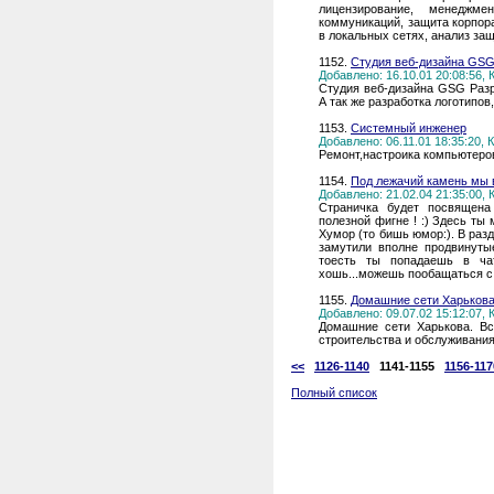
лицензирование, менеджм
коммуникаций, защита корпор
в локальных сетях, анализ за
1152.
Студия веб-дизайна GS
Добавлено: 16.10.01 20:08:56,
Студия веб-дизайна GSG Разр
А так же разработка логотипов
1153.
Системный инженер
Добавлено: 06.11.01 18:35:20,
Ремонт,настроика компьютеро
1154.
Под лежачий камень мы 
Добавлено: 21.02.04 21:35:00,
Страничка будет посвящена
полезной фигне ! :) Здесь ты
Хумор (то бишь юмор:). В ра
замутили вполне продвинутые
тоесть ты попадаешь в ча
хошь...можешь пообащаться с д
1155.
Домашние сети Харьков
Добавлено: 09.07.02 15:12:07,
Домашние сети Харькова. Вс
строительства и обслуживани
<<
1126-1140
1141-1155
1156-117
Полный список