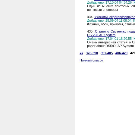
Добавлено: 17.10.04 04:34:26,
Один из многих почтовых сп
почтовые спонсоры
434.
Ухожопинскрягабезвирус
Добавлено: 25.09.04 11:08:04,
Флэшки, обои, приколы, статьи
435.
Статья о Системах подде
DSS/OLAP System
Добавлено: 17.04.01 16:20:55,
Очень интересная статья о Си
paper about DSS/OLAP System
<<
376-390
391-405
406-420
42
Полный список