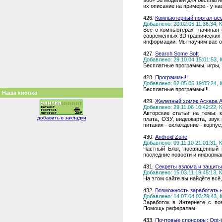
900+ 3d моделей для бесплатн
их описание на примере - у на
426.
Компьютерный портал-всё
Добавлено: 20.02.05 11:36:34,
Всё о компьютерах- начиная 
современных 3D графических п
информации. Мы научим вас 
427.
Search Some Soft
Добавлено: 29.10.04 15:01:53,
Бесплатные программы, игры, 
428.
Программы!!
Добавлено: 02.05.05 19:05:24,
Бесплатные программы!!!
Наша кнопка
429.
Железный хомяк Аскара А
Добавлено: 29.11.06 10:42:22,
Авторские статьи на темы: к
добавить в закладки
плата, ОЗУ, видеокарта, звук
питания - охлаждение - корпус;
430.
Android Zone
Добавлено: 09.11.10 21:01:31,
Частный Блог, посвященный 
последние новости и информа
431.
Секреты взлома и защиты
Добавлено: 15.03.11 19:45:13,
На этом сайте вы найдёте всё
432.
Возможность заработать н
Добавлено: 14.07.04 03:29:43,
Заработок в Интернете с по
Помощь рефералам.
433.
Почтовые спонсоры: Opt-i