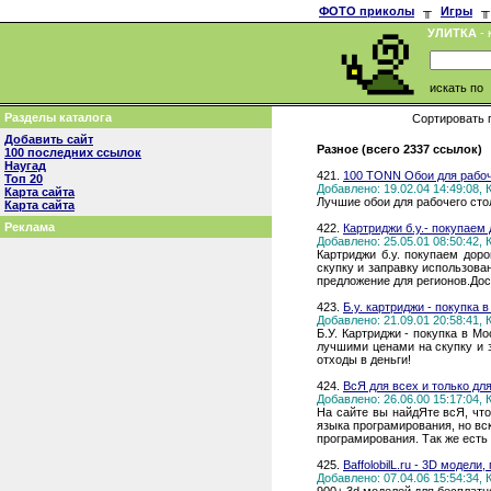
ФОТО приколы
╥
Игры
╥
УЛИТКА
- 
искать по
Разделы каталога
Сортировать 
Добавить сайт
Разное (всего 2337 ссылок)
100 последних ссылок
Наугад
421.
100 TONN Обои для рабоч
Топ 20
Добавлено: 19.02.04 14:49:08,
Карта сайта
Лучшие обои для рабочего сто
Карта сайта
Реклама
422.
Картриджи б.у.- покупаем
Добавлено: 25.05.01 08:50:42,
Картриджи б.у. покупаем дор
скупку и заправку использов
предложение для регионов.До
423.
Б.у. картриджи - покупка 
Добавлено: 21.09.01 20:58:41,
Б.У. Картриджи - покупка в М
лучшими ценами на скупку и 
отходы в деньги!
424.
ВсЯ для всех и только для 
Добавлено: 26.06.00 15:17:04,
На сайте вы найдЯте всЯ, что
языка програмирования, но вс
програмирования. Так же есть
425.
BaffolobilL.ru - 3D модели
Добавлено: 07.04.06 15:54:34,