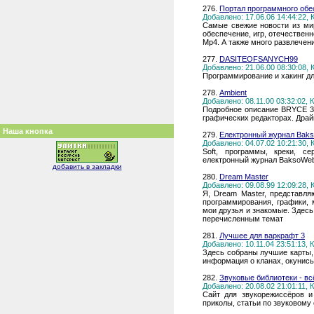
276.
Портал программного обе
Добавлено: 17.06.06 14:44:22,
Самые свежие новости из ми
обеспечение, игр, отечестве
Mp4. А также много развлечени
277.
DASITEOFSANYCH99
Добавлено: 21.06.00 08:30:08,
Программирование и хакинг д
278.
Ambient
Добавлено: 08.11.00 03:32:02,
Подробное описание BRYCE 3D
графических редакторах. Драйв
Наша кнопка
279.
Електронный журнал Bak
Добавлено: 04.07.02 10:21:30,
Soft, программы, креки, с
електронный журнал BaksoWe
добавить в закладки
280.
Dream Master
Добавлено: 09.08.99 12:09:28,
Я, Dream Master, представля
программирования, графики, 
мои друзья и знакомые. Здес
перечисленным темат
281.
Лучшее для варкрафт 3
Добавлено: 10.11.04 23:51:13,
Здесь собраны лучшие карты,
информация о кланах, окунись в
282.
Звуковые библиотеки - вс
Добавлено: 20.08.02 21:01:11,
Сайт для звукорежиссёров и
приколы, статьи по звуковому