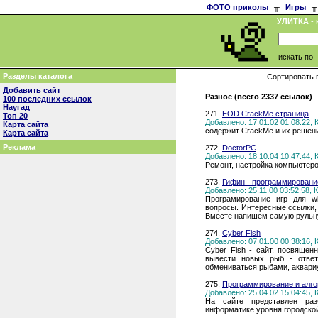
ФОТО приколы
╥
Игры
╥
УЛИТКА
- 
искать по
Разделы каталога
Сортировать 
Добавить сайт
Разное (всего 2337 ссылок)
100 последних ссылок
Наугад
271.
EOD CrackMe страница
Топ 20
Добавлено: 17.01.02 01:08:22,
Карта сайта
содержит CrackMe и их решен
Карта сайта
Реклама
272.
DoctorPC
Добавлено: 18.10.04 10:47:44,
Ремонт, настройка компьютеро
273.
Гифин - программирование
Добавлено: 25.11.00 03:52:58,
Програмирование игр для wi
вопросы. Интересные ссылки, 
Вместе напишем самую рульну
274.
Cyber Fish
Добавлено: 07.01.00 00:38:16,
Cyber Fish - сайт, посвященн
вывести новых рыб - отве
обмениваться рыбами, аквари
275.
Программирование и алго
Добавлено: 25.04.02 15:04:45,
На сайте представлен раз
информатике уровня городско