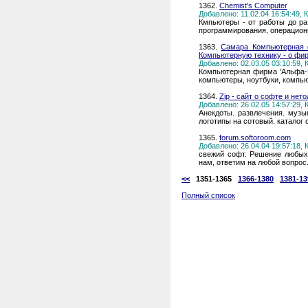
1362.
Chemist's Computer
Добавлено: 11.02.04 16:54:49,
Кмпьютеры - от работы до ра
программирования, операционн
1363.
Самара Компьютерная 
Компьютерную технику - о фи
Добавлено: 02.03.05 03:10:59,
Компьютерная фирма 'Альфа-
компьютеры, ноутбуки, комп
1364.
Zip - сайт о софте и нет
Добавлено: 26.02.05 14:57:29,
Анекдоты. развлечения. музы
логотипы на сотовый. каталог 
1365.
forum.softoroom.com
Добавлено: 26.04.04 19:57:18,
свежий софт. Решение любых
нам, ответим на любой вопрос
<<
1351-1365
1366-1380
1381-13
Полный список