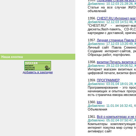
1355.
Полезные статьи на все
Добавлено: 10.12.03 21:28:26,
Статьи на все случаи ЖИЗНИ
объявлений
1356.
CHEST.RU Интернет-маг
Добавлено: 12.12.03 14:51:46,
"CHEST.RU" - интернет-ма
дискеты,flash-память, CD-R
картриджи с доставкой, ориги
1357.
Личная страница Павла С
Добавлено: 17.12.03 13:20:49,
Личный сайт Павла Семенова
Создание интернет-сайтов, 
Образцы работ, портфолио.
Наша кнопка
1358.
визитки Печать визиток с
Добавлено: 29.12.03 04:06:52,
Интернет магазин визитных к
добавить в закладки
цифровой печати, визитки фоль
1359.
ПРОГРАММЕР
Добавлено: 03.01.04 18:01:28,
Программирование - это прос
начинающих и опытных програ
есть страничка юмора ивозмо
1360.
loto
Добавлено: 11.01.04 16:32:41,
Объявления
1361.
Всё о компьютерах и не 
Добавлено: 05.02.04 07:50:47,
Компьютеры комплектующие
интернет покупка мир супер 
антивирус сайт