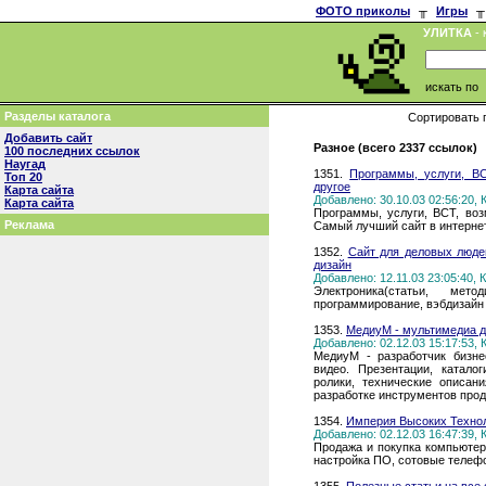
ФОТО приколы
╥
Игры
╥
УЛИТКА
- 
искать по
Разделы каталога
Сортировать 
Добавить сайт
Разное (всего 2337 ссылок)
100 последних ссылок
Наугад
1351.
Программы, услуги, ВС
Топ 20
другое
Карта сайта
Добавлено: 30.10.03 02:56:20,
Карта сайта
Программы, услуги, ВСТ, возм
Реклама
Самый лучший сайт в интернете
1352.
Сайт для деловых людей
дизайн
Добавлено: 12.11.03 23:05:40,
Электроника(статьи, мето
программирование, вэбдизайн
1353.
МедиуМ - мультимедиа д
Добавлено: 02.12.03 15:17:53,
МедиуМ - разработчик бизнес
видео. Презентации, катало
ролики, технические описан
разработке инструментов про
1354.
Империя Высоких Техно
Добавлено: 02.12.03 16:47:39,
Продажа и покупка компьютер
настройка ПО, сотовые телефо