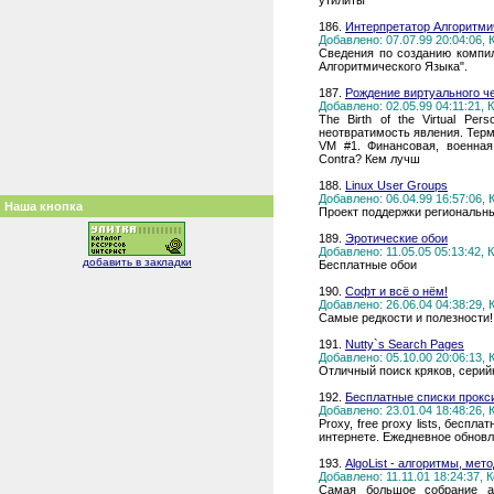
утилиты
186.
Интерпретатор Алгоритми
Добавлено: 07.07.99 20:04:06,
Сведения по созданию компи
Алгоритмического Языка".
187.
Рождение виртуального ч
Добавлено: 02.05.99 04:11:21,
The Birth of the Virtual Per
неотвратимость явления. Терм
VM #1. Финансовая, военная
Contra? Кем лучш
188.
Linux User Groups
Добавлено: 06.04.99 16:57:06,
Наша кнопка
Проект поддержки региональны
189.
Эротические обои
Добавлено: 11.05.05 05:13:42,
добавить в закладки
Бесплатные обои
190.
Софт и всё о нём!
Добавлено: 26.06.04 04:38:29,
Самые редкости и полезности!
191.
Nutty`s Search Pages
Добавлено: 05.10.00 20:06:13,
Отличный поиск кряков, серийн
192.
Бесплатные списки прокс
Добавлено: 23.01.04 18:48:26,
Proxy, free proxy lists, беспл
интернете. Ежедневное обновл
193.
AlgoList - алгоритмы, мет
Добавлено: 11.11.01 18:24:37,
Cамая большое собрание ал