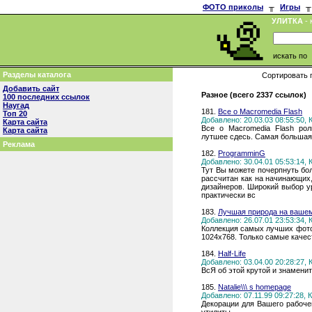
ФОТО приколы
╥
Игры
╥
УЛИТКА
- 
искать по
Разделы каталога
Сортировать 
Добавить сайт
Разное (всего 2337 ссылок)
100 последних ссылок
Наугад
181.
Все о Macromedia Flash
Топ 20
Добавлено: 20.03.03 08:55:50,
Карта сайта
Все о Macromedia Flash роли
Карта сайта
лутшее сдесь. Самая большая
Реклама
182.
ProgramminG
Добавлено: 30.04.01 05:53:14,
Тут Вы можете почерпнуть бо
рассчитан как на начинающих,
дизайнеров. Широкий выбор ур
практически вс
183.
Лучшая природа на вашем
Добавлено: 26.07.01 23:53:34,
Коллекция самых лучших фото
1024х768. Только самые качес
184.
Half-Life
Добавлено: 03.04.00 20:28:27,
ВсЯ об этой крутой и знаменит
185.
Natalie\\\ s homepage
Добавлено: 07.11.99 09:27:28,
Декорации для Вашего рабоче