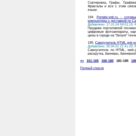
Сортировка, Графы, График
Фракталы и все с этим связа
языке.
194.
Portativ.spb.ru - сот
компьютеры с доставкой по С
Добавлено: 17.01.04 04:01:19,
Продажа портативной техники
цифровые фотоаппараты, кар
цены в городе на "белую" техн
195.
Самоучитель HTML для 
Добавлено: 30.04.01 21:41:29,
Самоучитель по HTML, web-д
раскрутка, баннеры, баннероо
<<
151-165
166-180
181-195
19
Полный список