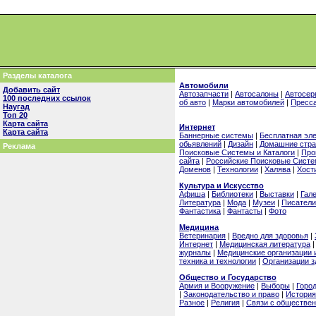
Разделы каталога
Автомобили
Добавить сайт
Автозапчасти
|
Автосалоны
|
Автосер
100 последних ссылок
об авто
|
Марки автомобилей
|
Пресс
Наугад
Топ 20
Карта сайта
Интернет
Карта сайта
Баннерные системы
|
Бесплатная эле
обьявлений
|
Дизайн
|
Домашние стр
Реклама
Поисковые Системы и Каталоги
|
Про
сайта
|
Российские Поисковые Систе
Доменов
|
Технологии
|
Халява
|
Хост
Культура и Искусство
Афиша
|
Библиотеки
|
Выставки
|
Гал
Литература
|
Мода
|
Музеи
|
Писатели
Фантастика
|
Фантасты
|
Фото
Медицина
Ветеринария
|
Вредно для здоровья
|
Интернет
|
Медицинская литература
журналы
|
Медицинские организации 
техника и технологии
|
Организации 
Общество и Государство
Армия и Вооружение
|
Выборы
|
Горо
|
Законодательство и право
|
История
Разное
|
Религия
|
Связи с обществе