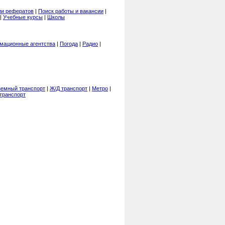
ии рефератов
|
Поиск работы и вакансии
|
|
Учебные курсы
|
Школы
мационные агентства
|
Погода
|
Радио
|
земный транспорт
|
Ж/Д транспорт
|
Метро
|
транспорт