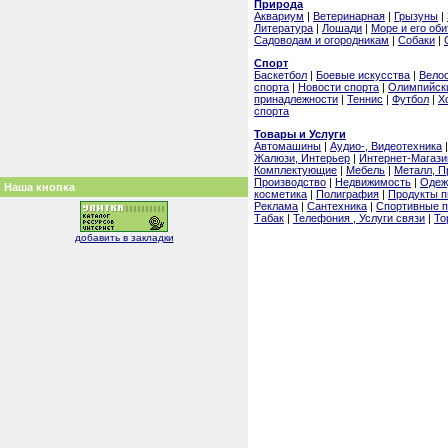
Природа
Аквариум
|
Ветеринарная
|
Грызуны
|
Литература
|
Лошади
|
Море и его оби
Садоводам и огородникам
|
Собаки
|
Спорт
Баскетбол
|
Боевые искусства
|
Вело
спорта
|
Новости спорта
|
Олимпийск
принадлежности
|
Теннис
|
Футбол
|
Х
спорта
Товары и Услуги
Автомашины
|
Аудио-, Видеотехника
Жалюзи, Интерьер
|
Интернет-Магаз
Комплектующие
|
Мебель
|
Металл, П
Производство
|
Недвижимость
|
Одеж
Наша кнопка
косметика
|
Полиграфия
|
Продукты п
Реклама
|
Сантехника
|
Спортивные п
Табак
|
Телефония , Услуги связи
|
То
добавить в закладки