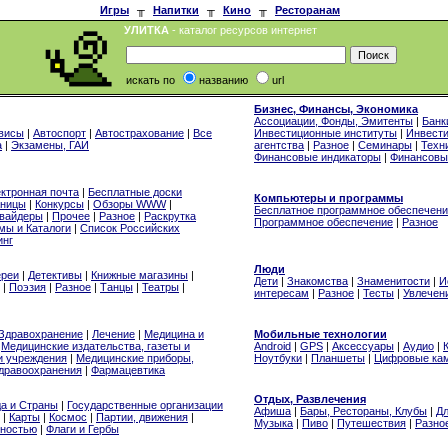
Игры
╥
Напитки
╥
Кино
╥
Ресторанам
УЛИТКА
- каталог ресурсов интернет
искать по
названию
url
Бизнес, Финансы, Экономика
Ассоциации, Фонды, Эмитенты
|
Банк
висы
|
Автоспорт
|
Автострахование
|
Все
Инвестиционные институты
|
Инвест
а
|
Экзамены, ГАИ
агентства
|
Разное
|
Семинары
|
Техн
Финансовые индикаторы
|
Финансовы
ктронная почта
|
Бесплатные доски
Компьютеры и программы
аницы
|
Конкурсы
|
Обзоры WWW
|
Бесплатное программное обеспечен
вайдеры
|
Прочее
|
Разное
|
Раскрутка
Программное обеспечение
|
Разное
мы и Каталоги
|
Список Российских
инг
Люди
ереи
|
Детективы
|
Книжные магазины
|
Дети
|
Знакомства
|
Знаменитости
|
И
|
Поэзия
|
Разное
|
Танцы
|
Театры
|
интересам
|
Разное
|
Тесты
|
Увлечен
Здравохранение
|
Лечение
|
Медицина и
Мобильные технологии
|
Медицинские издательства, газеты и
Android
|
GPS
|
Аксессуары
|
Аудио
|
и учреждения
|
Медицинские приборы,
Ноутбуки
|
Планшеты
|
Цифровые ка
здравоохранения
|
Фармацевтика
Отдых, Развлечения
да и Страны
|
Государственные организации
Афиша
|
Бары, Рестораны, Клубы
|
Дл
|
Карты
|
Космос
|
Партии, движения
|
Музыка
|
Пиво
|
Путешествия
|
Разно
нностью
|
Флаги и Гербы