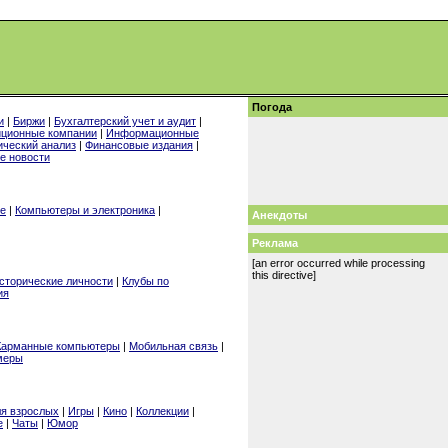
Погода
и
|
Биржи
|
Бухгалтерский учет и аудит
|
иционные компании
|
Информационные
ический анализ
|
Финансовые издания
|
е новости
ие
|
Компьютеры и электроника
|
Анекдоты
Реклама
[an error occurred while processing
this directive]
сторические личности
|
Клубы по
ия
Карманные компьютеры
|
Мобильная связь
|
меры
я взрослых
|
Игры
|
Кино
|
Коллекции
|
е
|
Чаты
|
Юмор