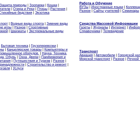
Работа и Обучение
Защита природы
|
Зоопарки
|
Кошки
|
ВУЗы
|
Иностранные языки
|
Коллекц
татели
|
Озера и Реки
|
Птицы
|
Растения
|
Разное
|
Сайты учителей
|
Семинары
Стихийные бедствия
|
Экзотика
спорт
|
Водные виды спорта
|
Зимние виды
Средства Массовой Информации
ие игры
|
Разное
|
Спортивные
Газеты
|
Журналы
|
Интернет
|
Инфор
оккей
|
Шахматы
|
Экстремальные виды
Справочники
|
Телевидение
|
Бытовая техника
|
Грузоперевозки
|
ины
|
Канцелярские товары
|
Компьютеры и
Транспорт
ромышленное оборудов.
|
Наука, Техника,
Авиация
|
Автомобили
|
Городской на
да, Обувь
|
Окна, Двери
|
Парфюмерия и
Морской транспорт
|
Разное
|
Речной 
итания
|
Путешествия и Туризм
|
Разное
|
ринадлежности
|
Строительство и ремонт
|
рговля
|
Услуги