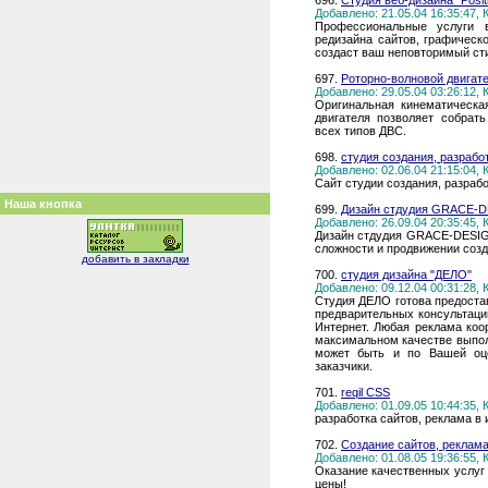
696.
Студия веб-дизайна "Posit
Добавлено: 21.05.04 16:35:47,
Профессиональные услуги в
редизайна сайтов, графическ
создаст ваш неповторимый ст
697.
Роторно-волновой двигат
Добавлено: 29.05.04 03:26:12,
Оригинальная кинематическа
двигателя позволяет собрат
всех типов ДВС.
698.
студия создания, разрабо
Добавлено: 02.06.04 21:15:04,
Сайт студии создания, разрабо
Наша кнопка
699.
Дизайн стдудия GRACE-
Добавлено: 26.09.04 20:35:45,
Дизайн стдудия GRACE-DESIGN
сложности и продвижении созд
добавить в закладки
700.
студия дизайна "ДЕЛО"
Добавлено: 09.12.04 00:31:28,
Студия ДЕЛО готова предостав
предварительных консультаци
Интернет. Любая реклама коо
максимальном качестве выпол
может быть и по Вашей оце
заказчики.
701.
reqil CSS
Добавлено: 01.09.05 10:44:35,
разработка сайтов, реклама в 
702.
Создание сайтов, реклама
Добавлено: 01.08.05 19:36:55,
Оказание качественных услуг 
цены!