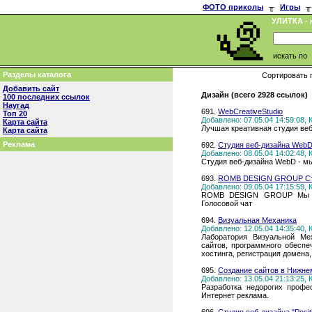
ФОТО приколы
╥
Игры
╥
УЛИТКА
- 
искать по
Разделы каталога
Сортировать 
Добавить сайт
Дизайн (всего 2928 ссылок)
100 последних ссылок
Наугад
691.
WebCreativeStudio
Топ 20
Добавлено: 07.05.04 14:59:08,
Карта сайта
Лучшая креативная студия веб
Карта сайта
Реклама
692.
Студия веб-дизайна Web
Добавлено: 08.05.04 14:02:48,
Студия веб-дизайна WebD - м
693.
ROMB DESIGN GROUP Ст
Добавлено: 09.05.04 17:15:59,
ROMB DESIGN GROUP Мы со
Голосовой чат
694.
Визуальная Механика
Добавлено: 12.05.04 14:35:40,
Лаборатория Визуальной Ме
сайтов, программного обеспе
хостинга, регистрация домена,
695.
Создание сайтов в Нижне
Добавлено: 13.05.04 21:13:25,
Разработка недорогих профе
Интернет реклама.